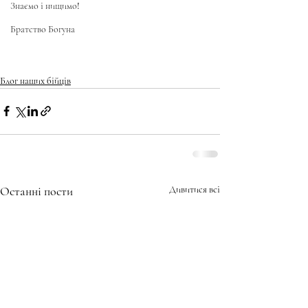
Знаємо і нищимо!
Братство Богуна
Блог наших бійців
Останні пости
Дивитися всі