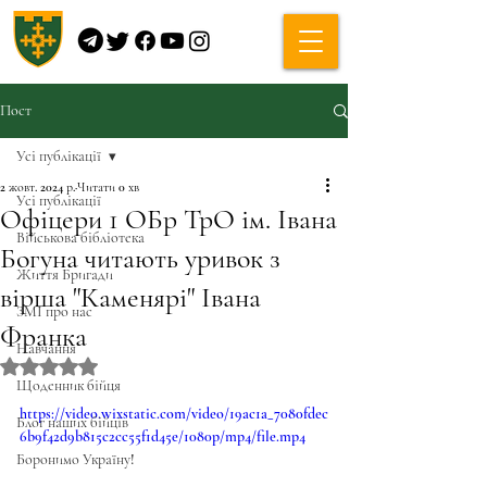
Пост
Усі публікації
2 жовт. 2024 р.
Читати 0 хв
Усі публікації
Офіцери 1 ОБр ТрО ім. Івана
Військова бібліотека
Богуна читають уривок з
Життя Бригади
вірша "Каменярі" Івана
ЗМІ про нас
Франка
Навчання
Оцінка: NaN з 5 зірок.
Щоденник бійця
https://video.wixstatic.com/video/19ac1a_7080fdec
Блог наших бійців
6b9f42d9b815c2cc55f1d45e/1080p/mp4/file.mp4
Боронимо Україну!