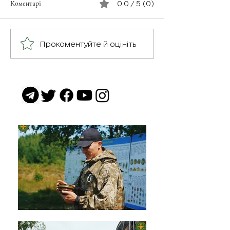
Коментарі
0.0 / 5 (0)
З турботою про св
Герої серед нас: медик
Прокоментуйте й оцініть
Хітмен