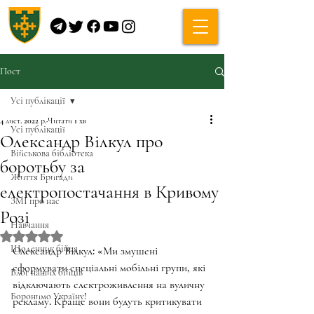
Пост
Усі публікації
4 лист. 2022 р.
Читати 1 хв
Усі публікації
Олександр Вілкул про
Військова бібліотека
боротьбу за
Життя Бригади
електропостачання в Кривому
ЗМІ про нас
Розі
Навчання
Оцінка: NaN з 5 зірок.
Щоденник бійця
Олександр Вілкул: «Ми змушені 
сформувати спеціальні мобільні групи, які 
Блог наших бійців
відключають електроживлення на вуличну 
Боронимо Україну!
рекламу. Краще вони будуть критикувати 