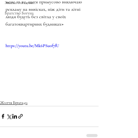
мене за те, що я примусово виключаю 
Знаємо і нищимо!
рекламу на вивісках, ніж діти та літні 
Братство Богуна
люди будуть без світла у своїх 
багатоквартирних будинках»
https://youtu.be/Mk6PSu0f7fU
Життя Бригади