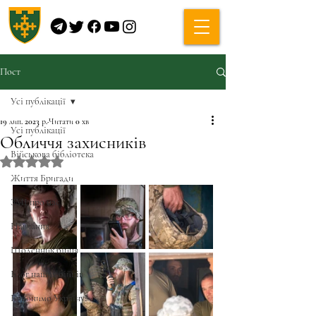
Пост
Усі публікації
19 лип. 2023 р.
Читати 0 хв
Усі публікації
Обличчя захисників
Військова бібліотека
Оцінка: NaN з 5 зірок.
Життя Бригади
ЗМІ про нас
Навчання
Щоденник бійця
Блог наших бійців
Боронимо Україну!