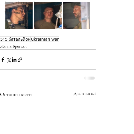
Знаємо і нищимо!
Братство Богуна
515 батальйон
ukrainian war
Життя Бригади
Останні пости
Дивитися всі