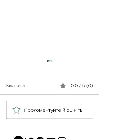
Коментарі
0.0 / 5 (0)
З турботою про св
Герої серед нас: медик
Прокоментуйте й оцініть
Хітмен