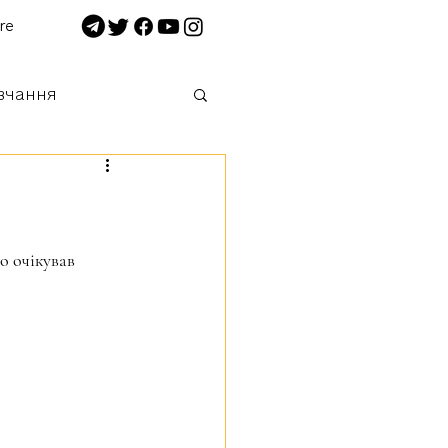
re
вчання
 нищимо!
о очікував 