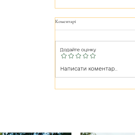
Коментарі
Додайте оцінку
Командування військової
Написати коментар...
частини А4044 нагадує: