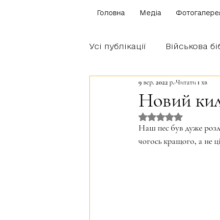
Головна
Медіа
Фотогалере
Усі публікації
Військова бі
9 вер. 2022 р.
Читати 1 хв
Щоденник бійця
Блог
Новий кил
Оцінка: NaN з 5 
Братство Богуна
Наш пес був дуже розл
чогось кращого, а не ці