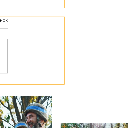
як не ми?", — позивний
інок
жубас" про свій вибір