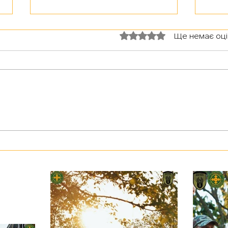
Герої серед нас: Сфінкс
"Хто 
Оцінка: 0 з 5 зірок.
Ще немає оц
"Ганд
Цікаве інтерв’ю з добровольцем з
Бельгії, який за покликом серця
воює за Україну в 1 обр ТрО ім.
Івана Богуна💪 ▶️ Позивний Сфінкс
▶️...