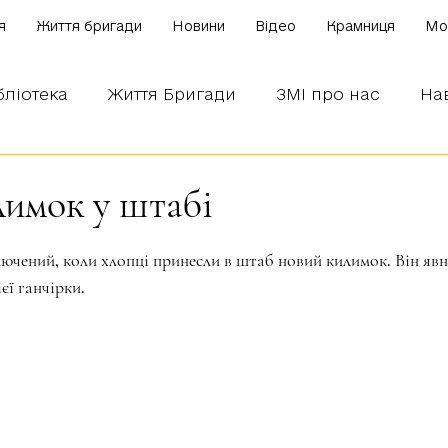
я
Життя бригади
Новини
Відео
Крамниця
Mo
бліотека
Життя Бригади
ЗМІ про нас
На
 наших бійців
Боронимо Україну!
Знаємо і
имок у штабі
зірок.
ючений, коли хлопці принесли в штаб новий килимок. Він явн
єї ганчірки.