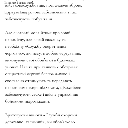
Знаємо і нищимо!
військовослужбовців, постачаючи зброю, 
харчування, речове забезпечення і т.п., 
Братство Богуна
забезпечують побут та ін.
Але сьогодні мова йтиме про зовні 
непомітну, але вкрай важливу та 
необхідну «Службу оперативних 
чергових», які несуть добові чергування, 
виконуючи свої обов’язки в будь-яких 
умовах. Навіть при танкових обстрілах 
оперативні чергові безпомилково і 
своєчасно отримують та передають 
накази командира підлеглим, цілодобово 
забезпечуючи стале і якісне управління 
бойовими підрозділами.
Враховуючи вимоги «Служби охорони 
державної таємниці», ми обов’язково 