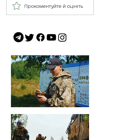
Герої серед нас: медик
Прокоментуйте й оцініть
Хітмен