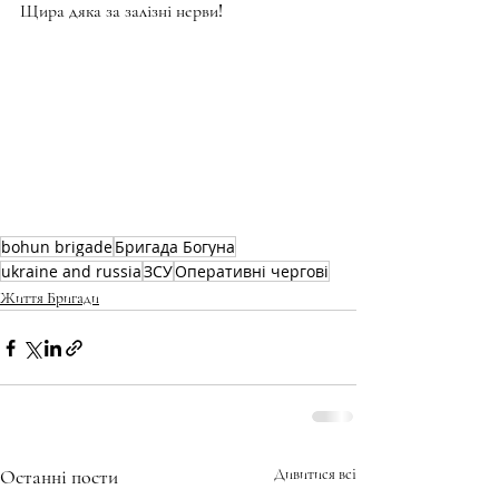
Щира дяка за залізні нерви!
bohun brigade
Бригада Богуна
ukraine and russia
ЗСУ
Оперативні чергові
Життя Бригади
Останні пости
Дивитися всі