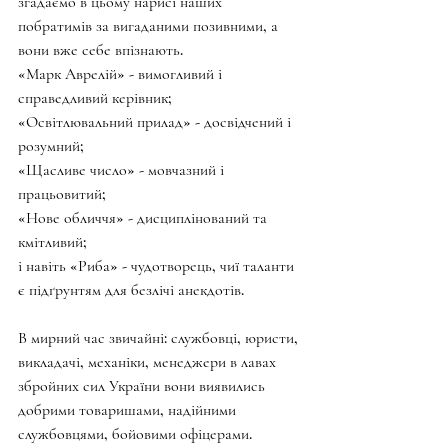
згадаємо в цьому нарисі наших 
побратимів за вигаданими позивними, а 
вони вже себе впізнають.
«Марк Аврелій» - вимогливий і 
справедливий керівник;
«Освітлювальний прилад» - досвідчений і 
розумний;
«Щасливе число» - мовчазний і 
працьовитий;
«Нове обличчя» - дисциплінований та 
кмітливий;
і навіть «Риба» - чудотворець, чиї таланти 
є підґрунтям для безлічі анекдотів.
В мирний час звичайні: службовці, юристи, 
викладачі, механіки, менеджери в лавах 
збройних сил України вони виявились 
добрими товаришами, надійними 
службовцями, бойовими офіцерами. 