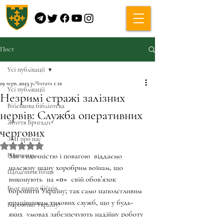
Пост
Усі публікації
19 черв. 2023 р.
Читати 1 хв
Усі публікації
Незримі стражі залізних
Військова бібліотека
нервів: Служба оперативних
Життя Бригади
чергових
ЗМІ про нас
Оцінка: NaN з 5 зірок.
Навчання
Ми з вдячністю і повагою  віддаємо 
належну шану хоробрим воїнам, що  
Щоденник бійця
виконують  на «0»  свій обов’язок 
Блог наших бійців
боронити Україну; так само наполегливим 
працівникам тилових служб, що у будь-
Боронимо Україну!
яких  умовах забезпечують надійну роботу 