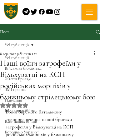
Пост
Усі публікації
8 вер. 2022 р.
Читати 1 хв
Усі публікації
Наші воїни затрофеїли у
Військова бібліотека
Вільхуватці на КСП
Життя Бригади
російських морпіхів у
ЗМІ про нас
ближньому стрілецькому бою
Навчання
Оцінка: NaN з 5 зірок.
Щоденник бійця
Воїни окремого батальйону 
спецпризначення нашої бригади 
Блог наших бійців
затрофеїли у Вільхуватці на КСП 
Боронимо Україну!
російських морпіхів у ближньому 