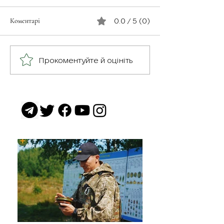
Коментарі
0.0 / 5 (0)
З турботою про св
Герої серед нас: медик
Прокоментуйте й оцініть
Хітмен