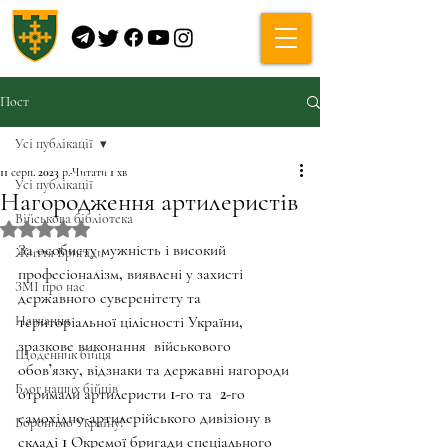
Пост
Усі публікації
11 серп. 2023 р.
Читати 1 хв
Усі публікації
Нагородження артилеристів
Військова бібліотека
Оцінка: NaN з 5 зірок.
За особисту мужність і високий 
Життя Бригади
професіоналізм, виявлені у захисті 
ЗМІ про нас
державного суверенітету та 
Навчання
територіальної цілісності України, 
зразкове виконання  військового 
Щоденник бійця
обов’язку, відзнаки та державні нагороди 
Блог наших бійців
отримали артилеристи 1-го та  2-го 
самохідно-артилерійського дивізіону в 
Боронимо Україну!
складі 1 Окремої бригади спеціального 