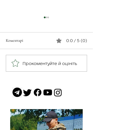
Коментарі
0.0 / 5 (0)
З турботою про св
Герої серед нас: медик
Прокоментуйте й оцініть
Хітмен