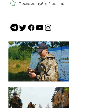
Герої серед нас: медик
Прокоментуйте й оцініть
Хітмен