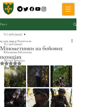
Пост
Усі публікації
13 серп. 2023 р.
Читати 0 хв
Усі публікації
Мінометники на бойових
Військова бібліотека
позиціях
Життя Бригади
Оцінка: NaN з 5 зірок.
ЗМІ про нас
Навчання
Щоденник бійця
Блог наших бійців
Боронимо Україну!