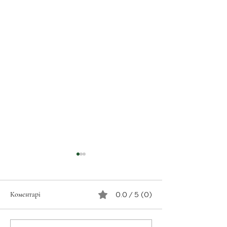
Коментарі
0.0 / 5 (0)
З турботою про св