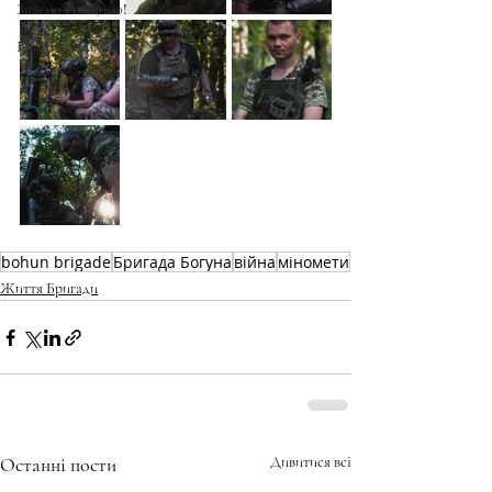
Знаємо і нищимо!
Братство Богуна
bohun brigade
Бригада Богуна
війна
міномети
Життя Бригади
Останні пости
Дивитися всі