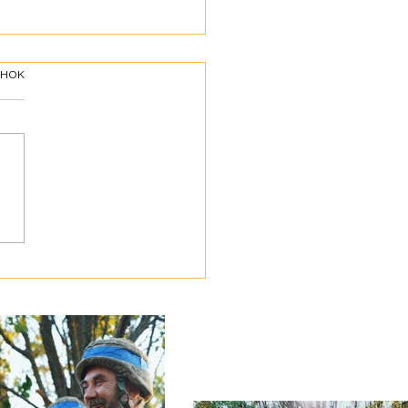
інок
ботою про своїх