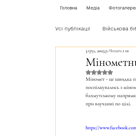
Головна
Медіа
Фотогалере
Усі публікації
Військова бі
3 груд. 2023 р.
Читати 1 хв
Щоденник бійця
Блог
Мінометни
Оцінка: NaN з 5 
Братство Богуна
Міномет - це швидка п
поспілкувались з міно
бахмутському напрямку
при влучанні по цілі.
https://www.facebook.com