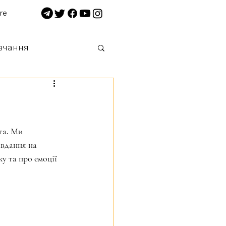
re
вчання
 нищимо!
га. Ми 
авдання на 
у та про емоції 