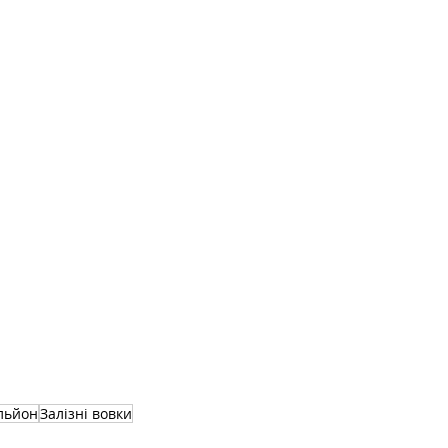
льйон
Залізні вовки