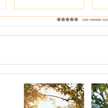
Оцінка: 0 з 5 зірок.
Ще немає оц
З тур
Герої серед нас: медик Хітмен