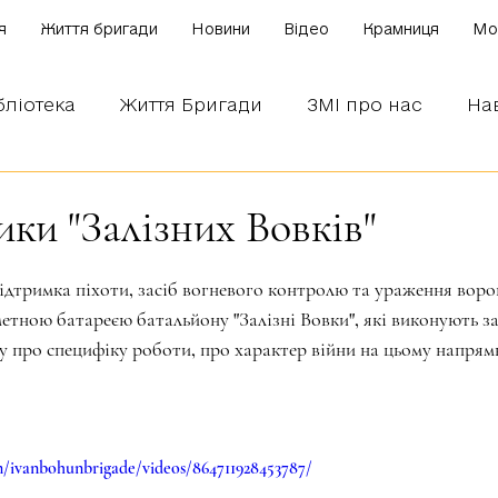
я
Життя бригади
Новини
Відео
Крамниця
Mo
бліотека
Життя Бригади
ЗМІ про нас
На
 наших бійців
Боронимо Україну!
Знаємо і
ки "Залізних Вовків"
зірок.
ідтримка піхоти, засіб вогневого контролю та ураження воро
метною батареєю батальйону "Залізні Вовки", які виконують з
 про специфіку роботи, про характер війни на цьому напрямк
/ivanbohunbrigade/videos/864711928453787/