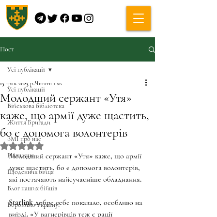
Пост
Усі публікації
15 трав. 2023 р.
Читати 1 хв
Усі публікації
Молодший сержант «Утя»
Військова бібліотека
каже, що армії дуже щастить,
Життя Бригади
бо є допомога волонтерів
ЗМІ про нас
Оцінка: NaN з 5 зірок.
Навчання
Молодший сержант «Утя» каже, що армії 
дуже щастить, бо є допомога волонтерів, 
Щоденник бійця
які постачають найсучасніше обладнання. 
Блог наших бійців
Starlink добре себе показало, особливо на 
Боронимо Україну!
виїзді. «У вагнерівців теж є рації 