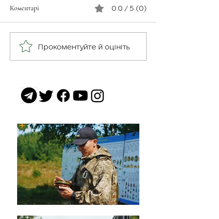
Коментарі
0.0 / 5 (0)
Незабутнє відчут
Військовослужбовець з
Прокоментуйте й оцініть
псевдо «Чех» з батальйону
«Скеля»