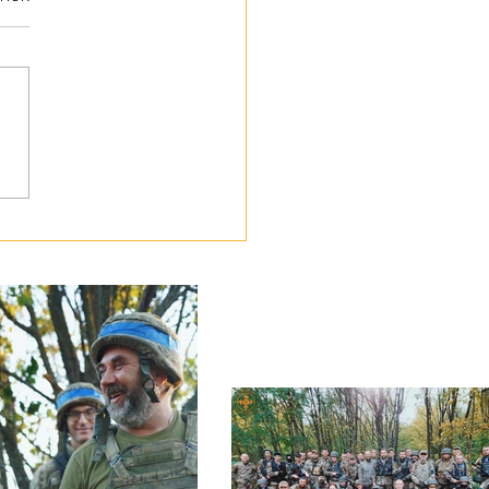
утнє відчуття