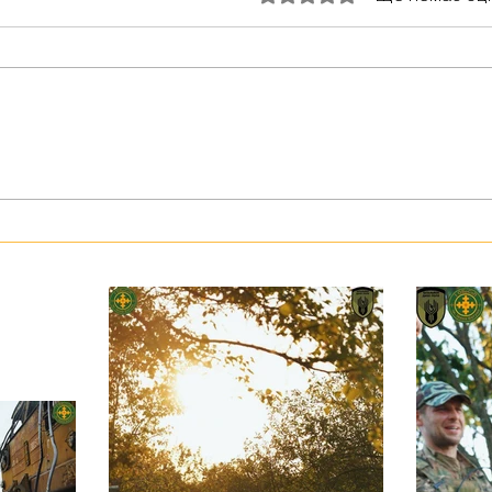
Незаб
Військовослужбовець з псевдо
«Чех» з батальйону «Скеля»