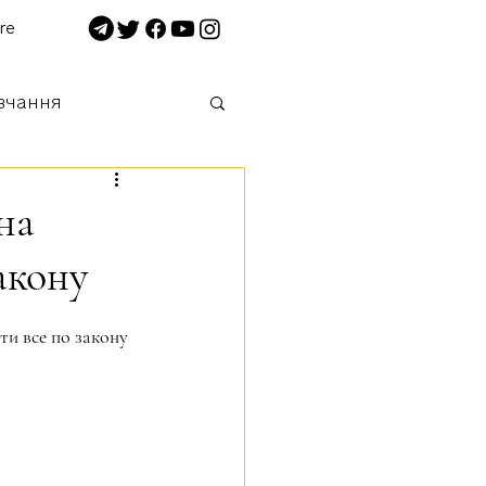
re
вчання
 нищимо!
на
акону
ти все по закону