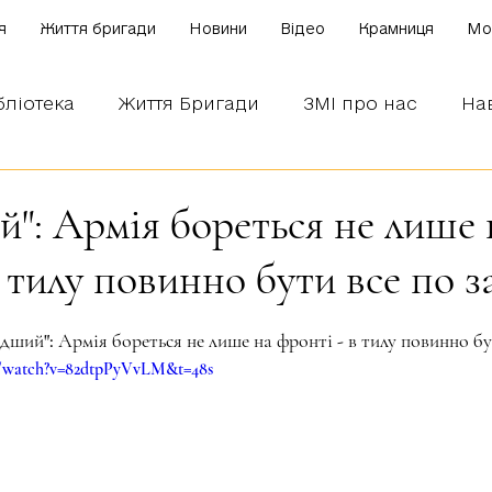
я
Життя бригади
Новини
Відео
Крамниця
Mo
бліотека
Життя Бригади
ЗМІ про нас
На
 наших бійців
Боронимо Україну!
Знаємо і
": Армія бореться не лише 
 тилу повинно бути все по з
зірок.
одший": Армія бореться не лише на фронті - в тилу повинно бу
m/watch?v=82dtpPyVvLM&t=48s