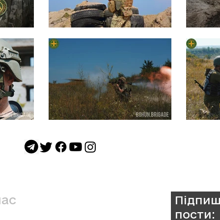
нас
Підпиш
пости:
а Окрема Бригада ТрО ім. Івана