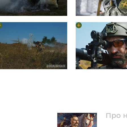
Про 
Ми - 1-ш