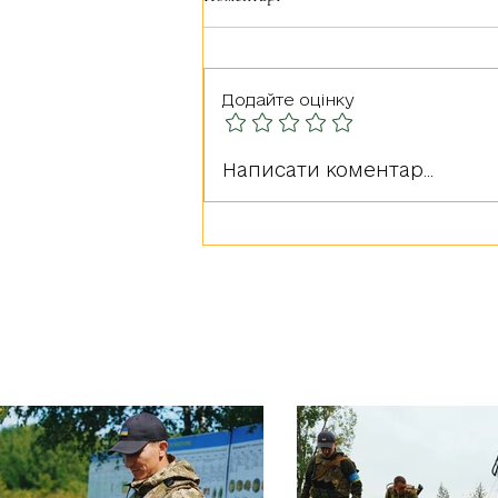
Додайте оцінку
Щиро вітаємо усіх з Днем
Написати коментар...
Гідності та Свободи!