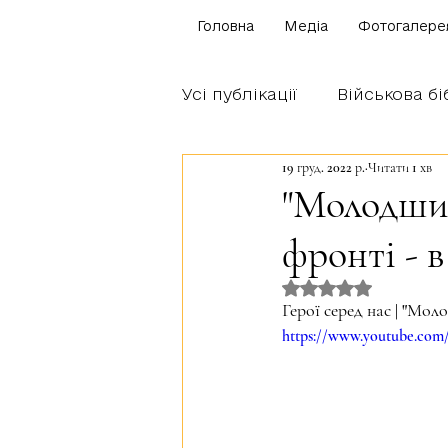
Головна
Медіа
Фотогалере
Усі публікації
Військова бі
19 груд. 2022 р.
Читати 1 хв
Щоденник бійця
Блог
"Молодший
фронті - в
Братство Богуна
Оцінка: NaN з 5 
Герої серед нас | "Мол
https://www.youtube.co