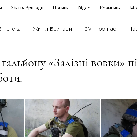
я
Життя бригади
Новини
Відео
Крамниця
Mo
бліотека
Життя Бригади
ЗМІ про нас
На
 наших бійців
Боронимо Україну!
Знаємо і
тальйону «Залізні вовки» п
боти.
зірок.