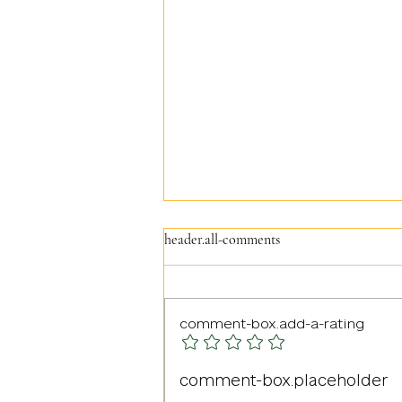
header.all-comments
comment-box.add-a-rating
Командування військової
comment-box.placeholder
частини А4044 нагадує: