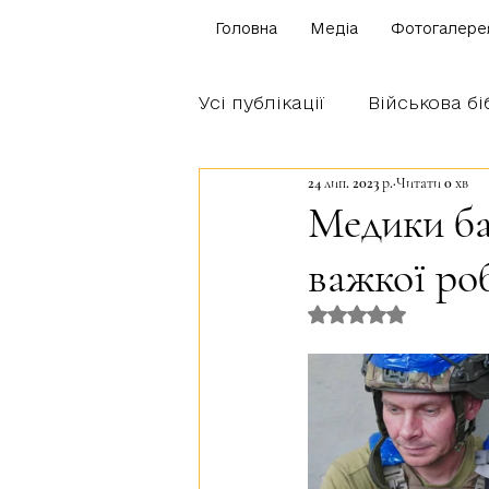
Головна
Медіа
Фотогалере
Усі публікації
Військова бі
24 лип. 2023 р.
Читати 0 хв
Щоденник бійця
Блог
Медики ба
важкої ро
Братство Богуна
Оцінка: NaN з 5 