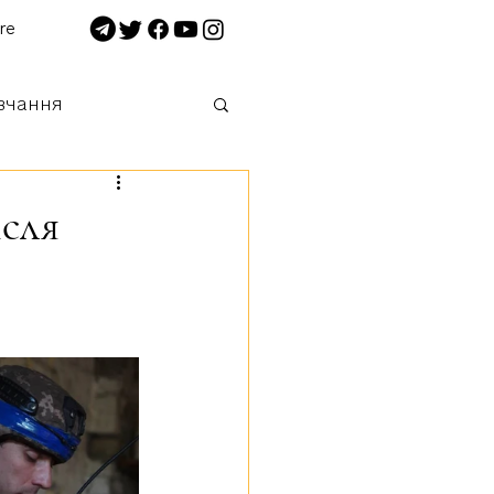
re
вчання
 нищимо!
ісля