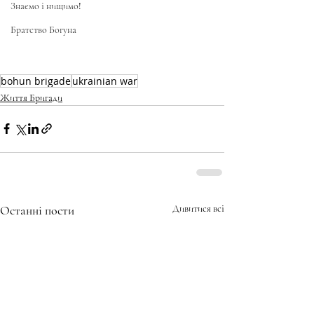
Знаємо і нищимо!
Братство Богуна
bohun brigade
ukrainian war
Життя Бригади
Останні пости
Дивитися всі