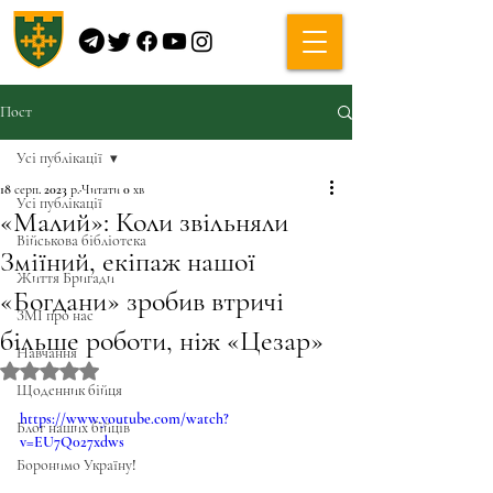
Пост
Усі публікації
18 серп. 2023 р.
Читати 0 хв
Усі публікації
«Малий»: Коли звільняли
Військова бібліотека
Зміїний, екіпаж нашої
Життя Бригади
«Богдани» зробив втричі
ЗМІ про нас
більше роботи, ніж «Цезар»
Навчання
Оцінка: NaN з 5 зірок.
Щоденник бійця
https://www.youtube.com/watch?
Блог наших бійців
v=EU7Q027xdws
Боронимо Україну!