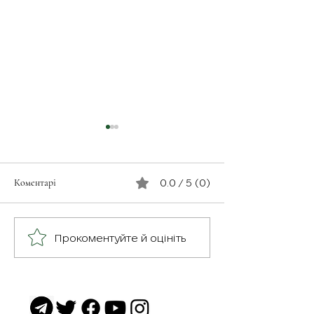
Коментарі
0.0 / 5 (0)
З турботою про св
Герої серед нас: медик
Прокоментуйте й оцініть
Хітмен