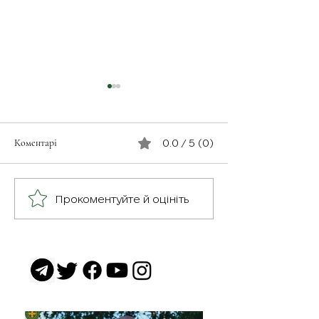
Коментарі
0.0 / 5 (0)
З турботою про своїх
Герої серед нас: 
Прокоментуйте й оцініть