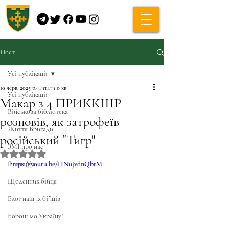
Пост
Усі публікації
10 черв. 2025 р.
Читати 0 хв
Усі публікації
Макар з 4 ПРИККШР
Військова бібліотека
розповів, як затрофеїв
Життя Бригади
російський "Тигр"
ЗМІ про нас
Оцінка: NaN з 5 зірок.
Навчання
https://youtu.be/HNujvdnQbtM
Щоденник бійця
Блог наших бійців
Боронимо Україну!