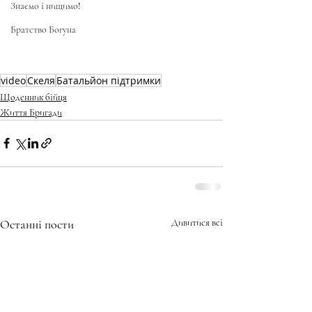
Знаємо і нищимо!
Братство Богуна
video
Скеля
Батальйон підтримки
Щоденник бійця
Життя Бригади
Останні пости
Дивитися всі