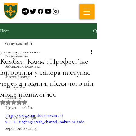
Пост
Усі публікації
30 черв. 2023 р.
Читати 0 хв
Усі публікації
Комбат "Клим": Професійне
Військова бібліотека
вигорання у сапера наступає
Життя Бригади
через 4 години, після чого він
ЗМІ про нас
може помилитися
Навчання
Оцінка: NaN з 5 зірок.
Щоденник бійця
https://www.youtube.com/watch?
Блог наших бійців
v=HTUVB7h9gTs&ab_channel=Bohun.Brigade
Боронимо Україну!