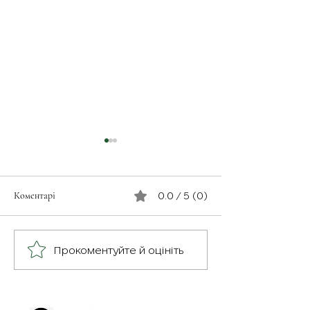
Коментарі
0.0 / 5 (0)
З турботою про св
Герої серед нас: медик
Прокоментуйте й оцініть
Хітмен