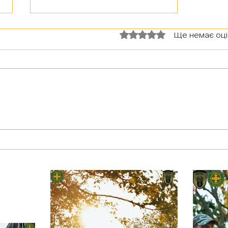
Оцінка: 0 з 5 зірок.
Ще немає оц
Мінометний розрахунок, який
звільняв Харківщину