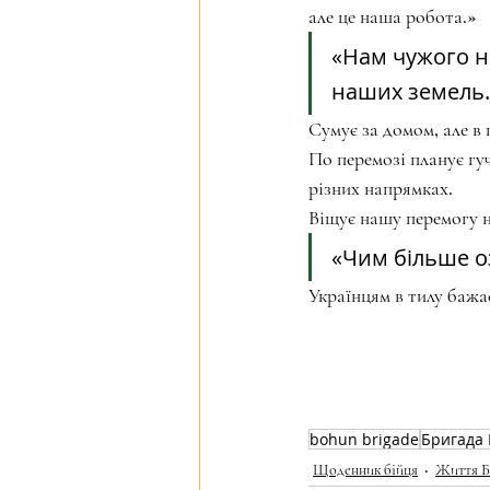
але це наша робота.»
«Нам чужого н
наших земель.
Сумує за домом, але в 
По перемозі планує гу
різних напрямках.
Віщує нашу перемогу на
«Чим більше 
Українцям в тилу бажає
bohun brigade
Бригада 
Щоденник бійця
Життя Б