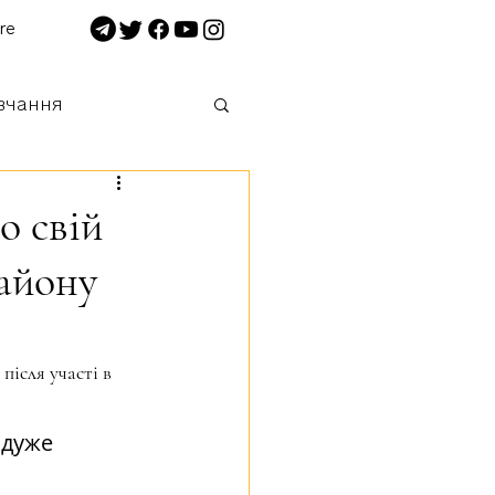
re
вчання
 нищимо!
о свій
району
ісля участі в 
 дуже 