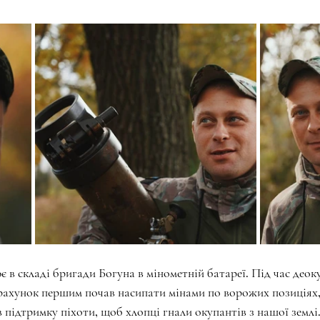
 в складі бригади Богуна в мінометній батареї. Під час деоку
ахунок першим почав насипати мінами по ворожих позиціях,
ідтримку піхоти, щоб хлопці гнали окупантів з нашої землі. 