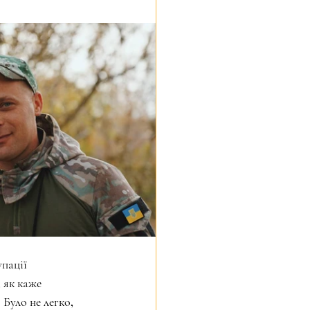
пації 
 як каже 
Було не легко, 