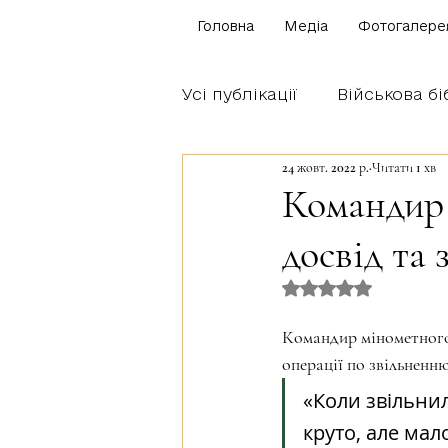
Головна
Медіа
Фотогалере
Усі публікації
Військова бі
24 жовт. 2022 р.
Читати 1 хв
Щоденник бійця
Блог
Командир 
досвід та
Братство Богуна
Оцінка: NaN з 5 
Командир мінометного 
операції по звільненн
«Коли звільнил
круто, але мал