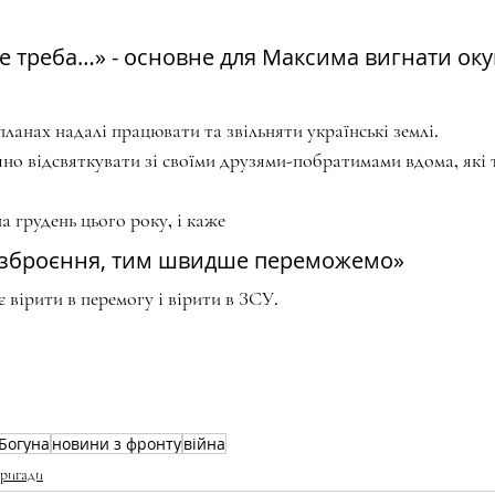
е треба…» - основне для Максима вигнати оку
планах надалі працювати та звільняти українські землі.
чно відсвяткувати зі своїми друзями-побратимами вдома, які
 грудень цього року, і каже 
озброєння, тим швидше переможемо»
 вірити в перемогу і вірити в ЗСУ.
Богуна
новини з фронту
війна
ригади