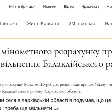
я
Життя бригади
Новини
Відео
Крамниця
Mo
бліотека
Життя Бригади
ЗМІ про нас
На
 наших бійців
Боронимо Україну!
Знаємо і
мінометного розрахунку пр
 звільнення Балаклійського 
зірок.
розрахунку Максим Шурубура розповідає про свої відчуття п
ю Балаклійського району Харківської області.
и села в Харківській області я подумав, що це
о і треба ще звільняти…»