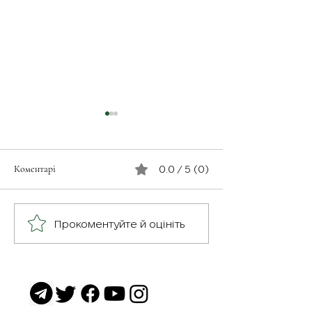
Коментарі
0.0 / 5 (0)
З турботою про св
Герої серед нас: медик
Прокоментуйте й оцініть
Хітмен