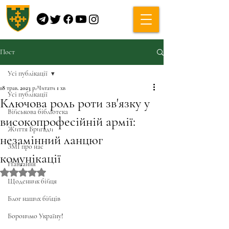
Пост
Усі публікації
18 трав. 2023 р.
Читати 1 хв
Усі публікації
Ключова роль роти зв'язку у
Військова бібліотека
високопрофесійній армії:
Життя Бригади
незамінний ланцюг
ЗМІ про нас
комунікації
Навчання
Оцінка: NaN з 5 зірок.
Щоденник бійця
Блог наших бійців
Боронимо Україну!