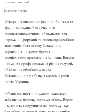
Знаємо і нищимо!
Братство Богуна
Створення високопрофесійної бригади та 
армії неможливе без сучасного 
високотехнологічного обладнання для 
передачі інформації та високопрофесійних 
зв'язківців. Рота зв'язку батальйону 
управління 1 окремої бригади 
спеціального призначення ім. Івана Богуна 
- команда професіоналів із різних галузей, 
об'єднаних обов'язком перед 
Батьківщиною у зв'язку з агресією росії 
проти України.
Зв'язківець постійно удосконалюється і 
забезпечує безпеку системи зв'язку. Ворог 
намагається порушити цю систему, але 
без зв'язку підрозділ втрачає керованість, 