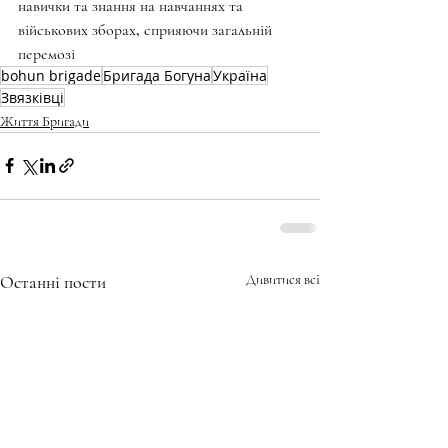
навички та знання на навчаннях та 
військових зборах, сприяючи загальній 
перемозі
bohun brigade
Бригада Богуна
Україна
Звязківці
Життя Бригади
Останні пости
Дивитися всі