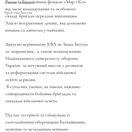
Разом із Благодійним фондом «Мир і Ко» 
Знаємо і нищимо!
від імені командування та особового 
Братство Богуна
складу бригади передали вихованцям 
Ліцею інтерактивну дошку, яка допоможе 
юнакам та дівчатам у навчанні.
Дякуємо керівництву КВЛ ім. Івана Богуна 
за запрошення , а також командуванню 
Національного університету оборони 
України  за потужний внесок у розвиток 
та реформування системи військової 
освіти держави. 
 В сучасних умовах, як ніколи, важливо 
співпрацювати бойовим бригадам та 
закладам військової освіти.
Під час зустрічей та спілкувань із 
сьогоднішніми оборонцями Батьківщини, 
мужніми та незламними воїнами-