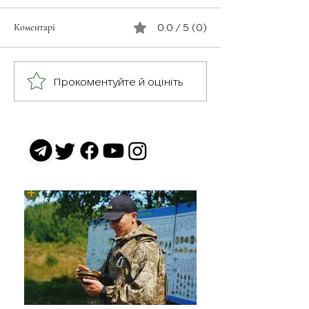
Коментарі
0.0 / 5 (0)
З турботою про св
Герої серед нас: медик
Прокоментуйте й оцініть
Хітмен