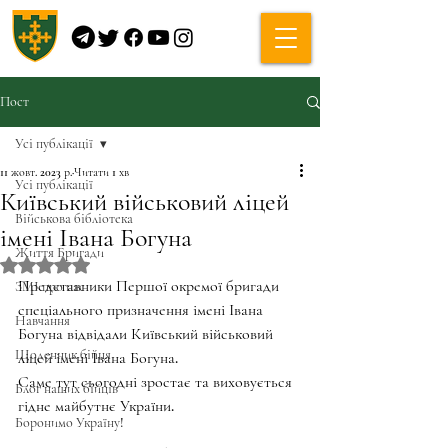
Пост
Усі публікації
11 жовт. 2023 р.
Читати 1 хв
Усі публікації
Київський військовий ліцей
Військова бібліотека
імені Івана Богуна
Життя Бригади
Оцінка: NaN з 5 зірок.
Представники Першої окремої бригади 
ЗМІ про нас
спеціального призначення імені Івана 
Навчання
Богуна відвідали Київський військовий 
Щоденник бійця
ліцей імені Івана Богуна.
Саме тут сьогодні зростає та виховується 
Блог наших бійців
гідне майбутнє України. 
Боронимо Україну!