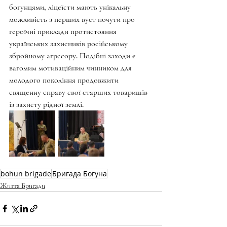
богунцями, ліцеїсти мають унікальну 
можливість з перших вуст почути про 
героїчні приклади протистояння 
українських захисників російському 
збройному агресору. Подібні заходи є 
вагомим мотиваційним чинником для 
молодого покоління продовжити 
священну справу свої старших товаришів 
із захисту рідної землі.
bohun brigade
Бригада Богуна
Життя Бригади