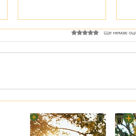
Оцінка: 0 з 5 зірок.
Ще немає оц
З тур
Герої серед нас: медик Хітмен