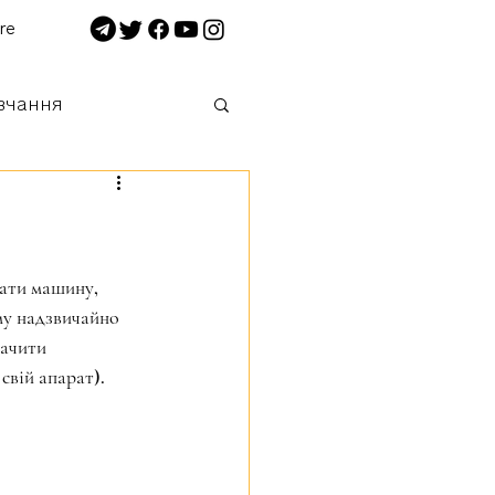
re
вчання
 нищимо!
вати машину, 
му надзвичайно 
ачити 
вій апарат). 