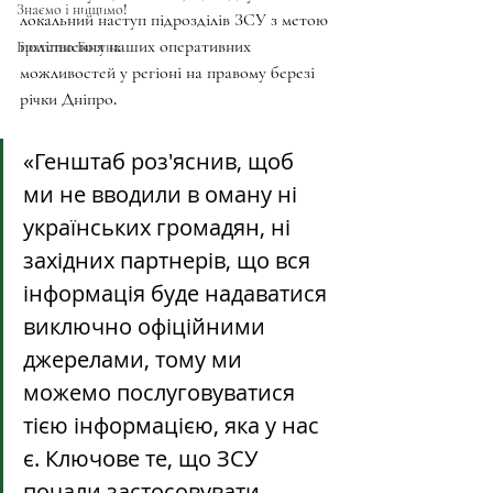
Знаємо і нищимо!
локальний наступ підрозділів ЗСУ з метою 
поліпшення наших оперативних 
Братство Богуна
можливостей у регіоні на правому березі 
річки Дніпро.
«Генштаб роз'яснив, щоб 
ми не вводили в оману ні 
українських громадян, ні 
західних партнерів, що вся 
інформація буде надаватися 
виключно офіційними 
джерелами, тому ми 
можемо послуговуватися 
тією інформацією, яка у нас 
є. Ключове те, що ЗСУ 
почали застосовувати 