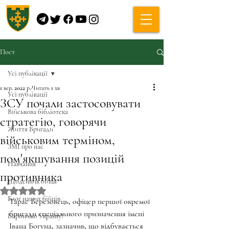
Пост
Усі публікації
1 вер. 2022 р.
Читати 1 хв
Усі публікації
ЗСУ почали застосовувати
Військова бібліотека
стратегію, говорячи
Життя Бригади
військовим терміном,
ЗМІ про нас
пом'якшування позицій
Навчання
противника
Щоденник бійця
Оцінка: NaN з 5 зірок.
Блог наших бійців
Тарас Березовець, офіцер першої окремої 
бригади спеціального призначення імені 
Боронимо Україну!
Івана Богуна, зазначив, що відбувається 