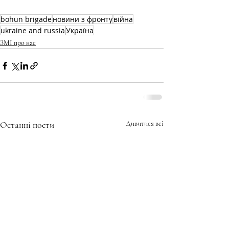
bohun brigade
новини з фронту
війна
ukraine and russia
Україна
ЗМІ про нас
Останні пости
Дивитися всі