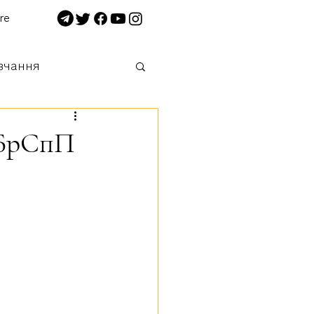
re
вчання
 нищимо!
ОБрСпП