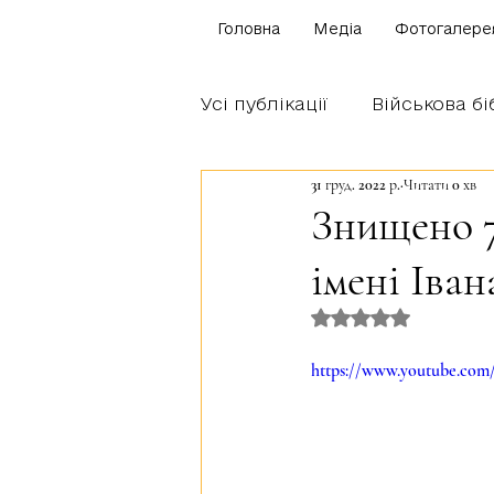
Головна
Медіа
Фотогалере
Усі публікації
Військова бі
31 груд. 2022 р.
Читати 0 хв
Щоденник бійця
Блог
Знищено 7
імені Іван
Братство Богуна
Оцінка: NaN з 5 
https://www.youtube.c