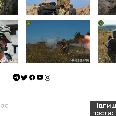
нас
Підпиш
пости:
а Окрема Бригада ТрО ім. Івана