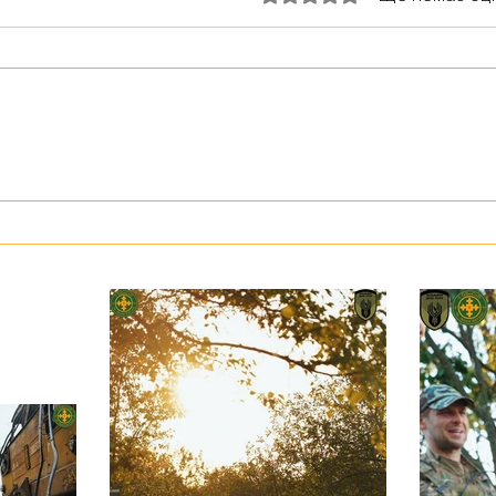
З тур
Герої серед нас: медик Хітмен