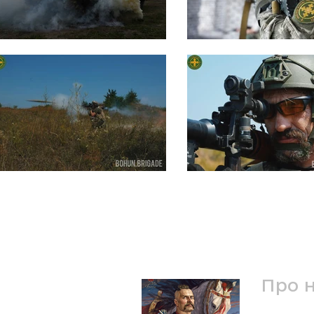
Про 
Ми - 1-ш