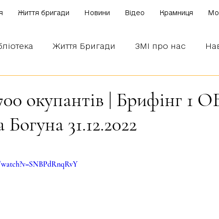
я
Життя бригади
Новини
Відео
Крамниця
Mo
бліотека
Життя Бригади
ЗМІ про нас
На
 наших бійців
Боронимо Україну!
Знаємо і
00 окупантів | Брифінг 1 
а Богуна 31.12.2022
зірок.
om/watch?v=SNBPdRnqRvY