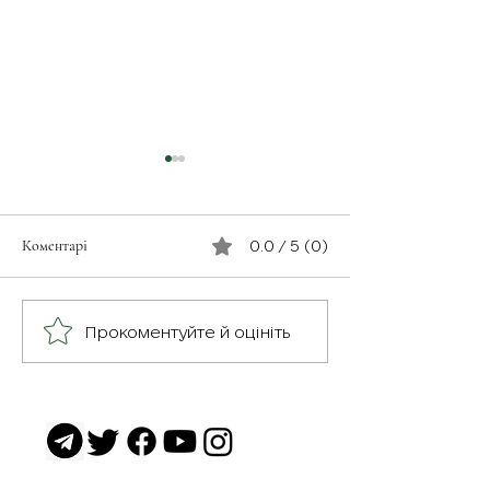
Коментарі
0.0 / 5 (0)
З турботою про св
Герої серед нас: медик
Прокоментуйте й оцініть
Хітмен