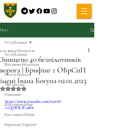
Пост
Усі публікації
2 січ. 2023 р.
Читати 0 хв
Усі публікації
Знищено 40 безпілотників
Військова бібліотека
ворога | Брифінг 1 ОБрСпП
Життя Бригади
імені Івана Богуна 02.01.2023
ЗМІ про нас
Оцінка: NaN з 5 зірок.
Навчання
https://www.youtube.com/watch?
Щоденник бійця
v=QvWB_fCadiw
Блог наших бійців
Боронимо Україну!