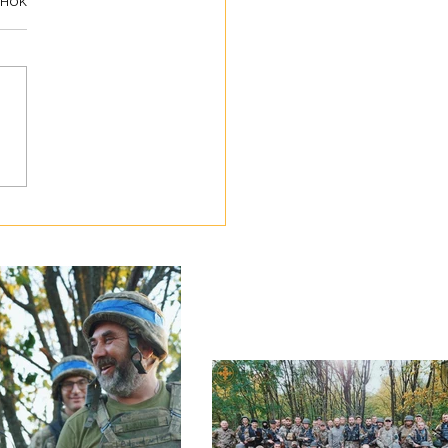
інок
ботою про своїх