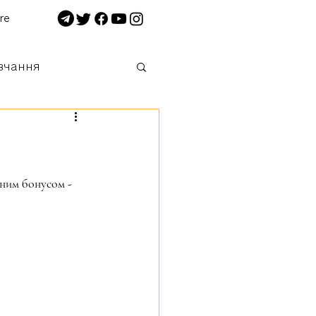
re
вчання
 нищимо!
ним бонусом - 