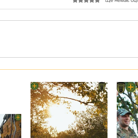
Оцінка: 0 з 5 зірок.
Ще немає оц
З тур
Герої серед нас: медик Хітмен