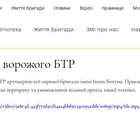
я
Життя бригади
Новини
Відео
Крамниця
Mo
бліотека
Життя Бригади
ЗМІ про нас
На
 наших бійців
Боронимо Україну!
Знаємо і
 ворожого БТР
зірок.
 артилерією 1ої окремої бригади імені Івана Богуна. Приєм
ав переправу та унеможливив вільний прохід іншої техніки.
com/video/9a8c4d_443f772d2e5b4a24bbf91133c095a2bb/1080p/mp4/file.mp4