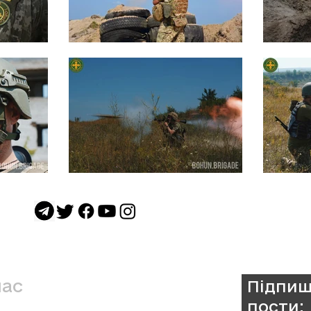
нас
Підпиш
пости: