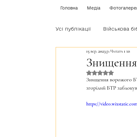
Головна
Медіа
Фотогалере
Усі публікації
Військова бі
15 вер. 2023 р.
Читати 1 хв
Щоденник бійця
Блог
Знищення
Оцінка: NaN з 5 
Братство Богуна
Знищення ворожого БТР
згорілий БТР заблокув
https://video.wixstatic.