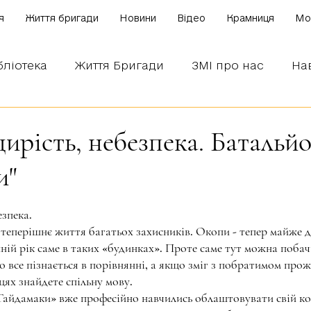
я
Життя бригади
Новини
Відео
Крамниця
Mo
бліотека
Життя Бригади
ЗМІ про нас
На
 наших бійців
Боронимо Україну!
Знаємо і
ирість, небезпека. Батальй
и"
зірок.
езпека.
теперішнє життя багатьох захисників. Окопи - тепер майже дім
нній рік саме в таких «будинках». Проте саме тут можна поба
о все пізнається в порівнянні, а якщо зміг з побратимом про
сцях знайдете спільну мову.
Гайдамаки» вже професійно навчились облаштовувати свій ком