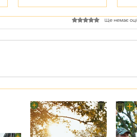
Оцінка: 0 з 5 зірок.
Ще немає оц
З тур
Герої серед нас: медик Хітмен