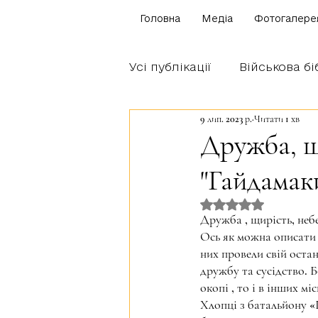
Головна
Медіа
Фотогалере
Усі публікації
Військова бі
9 лип. 2023 р.
Читати 1 хв
Щоденник бійця
Блог
Дружба, щ
"Гайдамак
Братство Богуна
Оцінка: NaN з 5 
Дружба , щирість, неб
Ось як можна описати 
них провели свій оста
дружбу та сусідство. Б
окопі , то і в інших мі
Хлопці з батальйону «