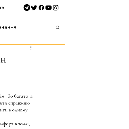
re
вчання
 нищимо!
он
 , бо багато із 
чити справжню 
жити в одному 
форт в землі, 