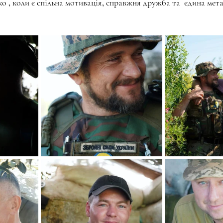
ко , коли є спільна мотивація, справжня дружба та  єдина мет