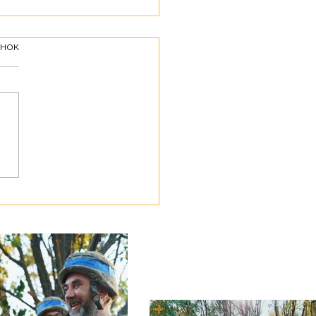
інок
ботою про своїх