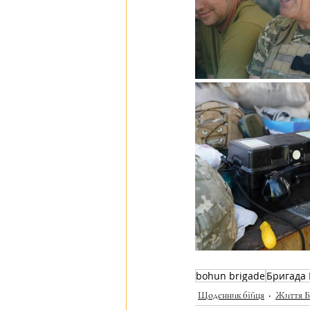
bohun brigade
Бригада 
Щоденник бійця
Життя Б