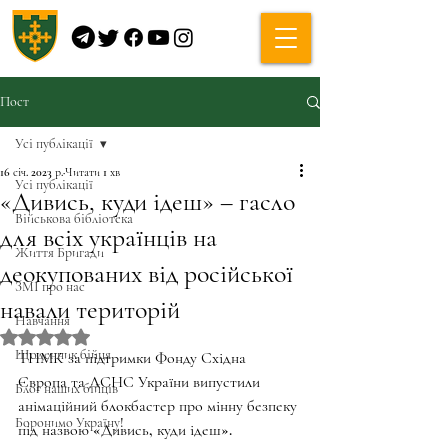
Пост
Усі публікації
16 січ. 2023 р.
Читати 1 хв
Усі публікації
«Дивись, куди ідеш» – гасло
Військова бібліотека
для всіх українців на
Життя Бригади
деокупованих від російської
ЗМІ про нас
навали територій
Навчання
Оцінка: NaN з 5 зірок.
Щоденник бійця
ТНМК за підтримки Фонду Східна 
Європа та ДСНС України випустили 
Блог наших бійців
анімаційний блокбастер про мінну безпеку 
Боронимо Україну!
під назвою «Дивись, куди ідеш».  