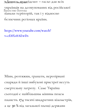
«Дивись, куди ідеш» – гасло для всіх 
Знаємо і нищимо!
українців на деокупованих від російської 
Братство Богуна
навали територій, так і у відносно 
безпечних регіонах країни. 
https://www.youtube.com/watch?
v=cE8X18AEwDs
Міни, розтяжки, гранати, нерозірвані 
снаряди й інші вибухові пристрої несуть 
смертельну загрозу.  Саме Україна 
сьогодні є найбільшим мінним полем 
планети. 174 тисячі квадратних кілометрів, 
а це 30 % від загальної площі держави 