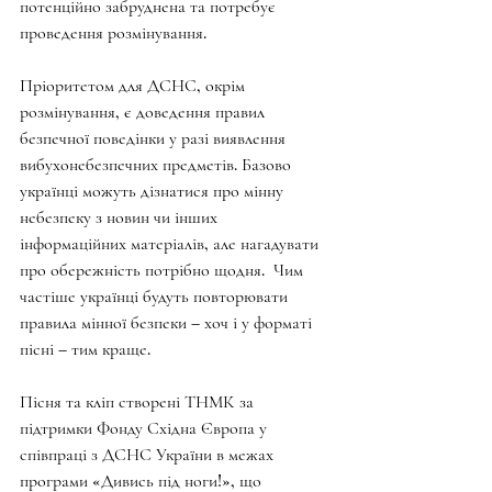
потенційно забруднена та потребує 
проведення розмінування. 
Пріоритетом для ДСНС, окрім 
розмінування, є доведення правил 
безпечної поведінки у разі виявлення 
вибухонебезпечних предметів. Базово 
українці можуть дізнатися про мінну 
небезпеку з новин чи інших 
інформаційних матеріалів, але нагадувати 
про обережність потрібно щодня.  Чим 
частіше українці будуть повторювати 
правила мінної безпеки – хоч і у форматі 
пісні – тим краще.  
Пісня та кліп створені ТНМК за 
підтримки Фонду Східна Європа у 
співпраці з ДСНС України в межах 
програми «Дивись під ноги!», що 