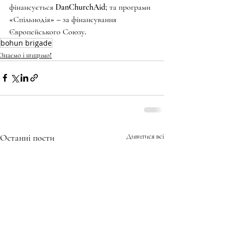
фінансується DanChurchAid; та програми 
«Спільнодія» – за фінансування 
Європейського Союзу.
bohun brigade
Знаємо і нищимо!
Останні пости
Дивитися всі