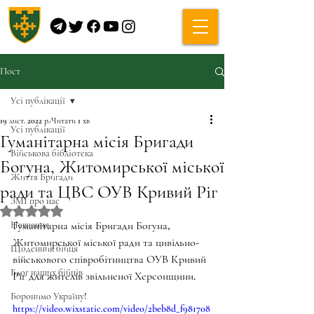
Пост
Усі публікації
19 лист. 2022 р.
Читати 1 хв
Усі публікації
Гуманітарна місія Бригади
Військова бібліотека
Богуна, Житомирської міської
Життя Бригади
ради та ЦВС ОУВ Кривий Ріг
ЗМІ про нас
Оцінка: NaN з 5 зірок.
Навчання
Гуманітарна місія Бригади Богуна, 
Житомирської міської ради та цивільно-
Щоденник бійця
військового співробітництва ОУВ Кривий 
Блог наших бійців
Ріг для жителів звільненої Херсонщини. 
Боронимо Україну!
https://video.wixstatic.com/video/2beb8d_f981708