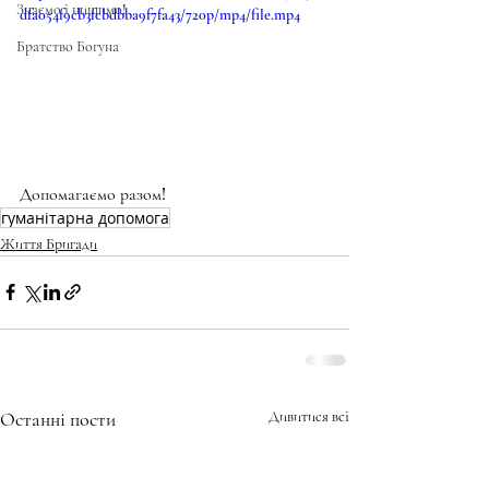
Знаємо і нищимо!
dfa054f9cb3fcbdbba9f7fa43/720p/mp4/file.mp4
Братство Богуна
Допомагаємо разом!
гуманітарна допомога
Життя Бригади
Останні пости
Дивитися всі