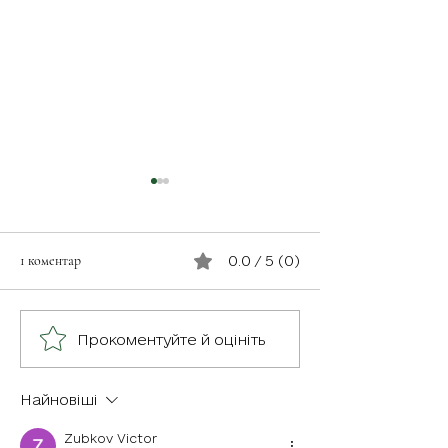
1 коментар
0.0 / 5 (0)
Незабутнє відчут
Військовослужбовець з
Прокоментуйте й оцініть
псевдо «Чех» з батальйону
«Скеля»
Найновіші
Zubkov Victor