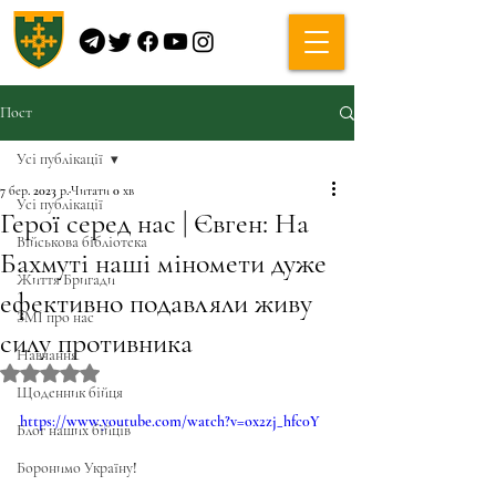
Пост
Усі публікації
7 бер. 2023 р.
Читати 0 хв
Усі публікації
Герої серед нас | Євген: На
Військова бібліотека
Бахмуті наші міномети дуже
Життя Бригади
ефективно подавляли живу
ЗМІ про нас
силу противника
Навчання
Оцінка: NaN з 5 зірок.
Щоденник бійця
https://www.youtube.com/watch?v=ox2zj_hfc0Y
Блог наших бійців
Боронимо Україну!