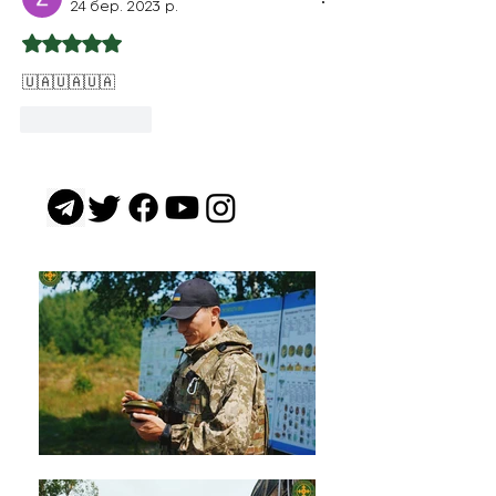
24 бер. 2023 р.
Оцінка: 5 з 5 зірок.
🇺🇦🇺🇦🇺🇦
Вподобати