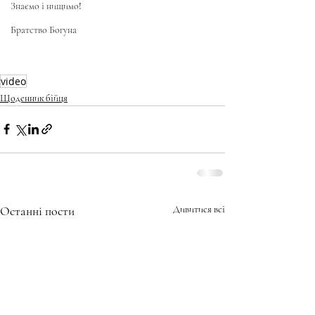
Знаємо і нищимо!
Братство Богуна
video
Щоденник бійця
Останні пости
Дивитися всі