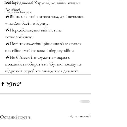
🔥Народився в Харкові, до війни жив на 
Знаємо і нищимо!
Донбасі
Братство Богуна
🔥Війна має закінчитися там, де і почалась 
– на Донбасі т в Криму
🔥Передбачав, що війна стане 
технологічною
🔥Нові технологічні рішення з’являються 
постійно, майже кожні півроку війни
🔥Не бійтеся іти служити – зараз є 
можливість обирати майбутню посаду та 
підрозділ, а робота знайдеться для всіх
Останні пости
Дивитися всі