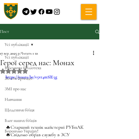
Пост
Усі публікації
17 вер. 2025 р.
Читати 1 хв
Усі публікації
Герої серед нас: Монах
Військова бібліотека
Оцінка: NaN з 5 зірок.
https://youtu.be/v5vr4mSlE5g
Життя Бригади
ЗМІ про нас
Навчання
Щоденник бійця
Блог наших бійців
🔥Старший технік майстерні РУБпАК
Боронимо Україну!
🔥Свідомо обрав службу в ЗСУ