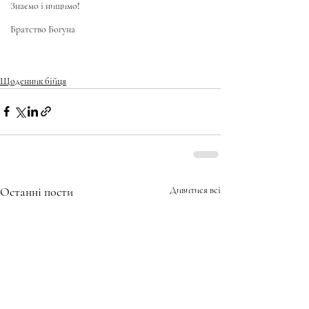
Знаємо і нищимо!
Братство Богуна
Щоденник бійця
Останні пости
Дивитися всі