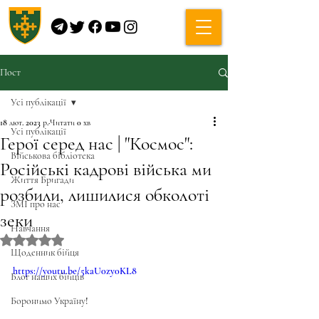
Пост
Усі публікації
18 лют. 2023 р.
Читати 0 хв
Усі публікації
Герої серед нас | "Космос":
Військова бібліотека
Російські кадрові війська ми
Життя Бригади
розбили, лишилися обколоті
ЗМІ про нас
зеки
Навчання
Оцінка: NaN з 5 зірок.
Щоденник бійця
https://youtu.be/5kaU0zy0KL8
Блог наших бійців
Боронимо Україну!