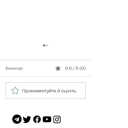
Коментарі
0.0 / 5 (0)
Незабутнє відчут
Військовослужбовець з
Прокоментуйте й оцініть
псевдо «Чех» з батальйону
«Скеля»