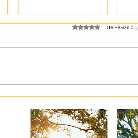
Оцінка: 0 з 5 зірок.
Ще немає оц
Вітаємо із Днем Захисників й
Шанов
Захисниць України!
радіо