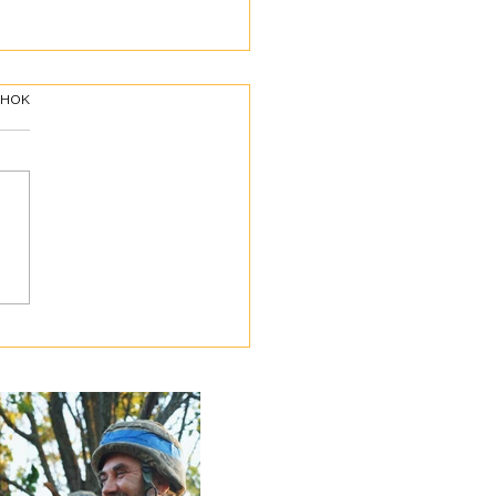
інок
ні воїни – фахівці
електронної боротьби!