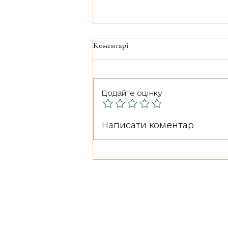
Коментарі
Додайте оцінку
Герої серед нас: Оксана
Написати коментар...
Олександрівна