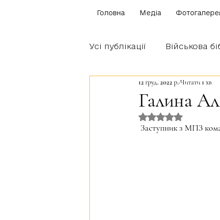
Головна
Медіа
Фотогалере
Усі публікації
Військова бі
12 груд. 2022 р.
Читати 1 хв
Щоденник бійця
Блог
Галина А
Оцінка: NaN з 5 
Братство Богуна
 Заступник з МПЗ ком