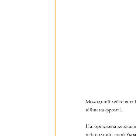
Молодший лейтенант Г
війни на фронті.
Нагороджена державним
«Народний герой Украі