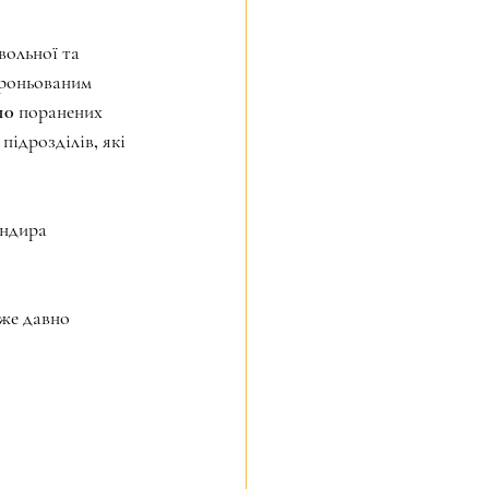
ольної та 
броньованим 
110 поранених 
ідрозділів, які 
андира 
же давно 