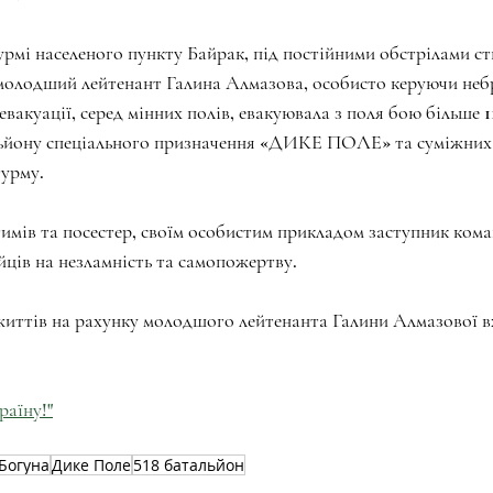
урмі населеного пункту Байрак, під постійними обстрілами ств
̈, молодший лейтенант Галина Алмазова, особисто керуючи не
евакуації, серед мінних полів, евакуювала з поля бою більше 
льйону спеціального призначення «ДИКЕ ПОЛЕ» та суміжних п
турму.
мів та посестер, своїм особистим прикладом заступник ком
йців на незламність та самопожертву.
життів на рахунку молодшого лейтенанта Галини Алмазової в
раїну!"
Богуна
Дике Поле
518 батальйон