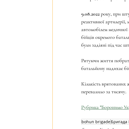
9.08.2022 року, при шт
реактивної артилеріі
автомобілем медичної 
бійців окремого бата
були задіяні під час ш
Рятуючи життя побрати
батальйону надихає бі
Кількість врятованих 
перевалило за тисячу.
Рубрика "Боронимо Ук
bohun brigade
Бригада 