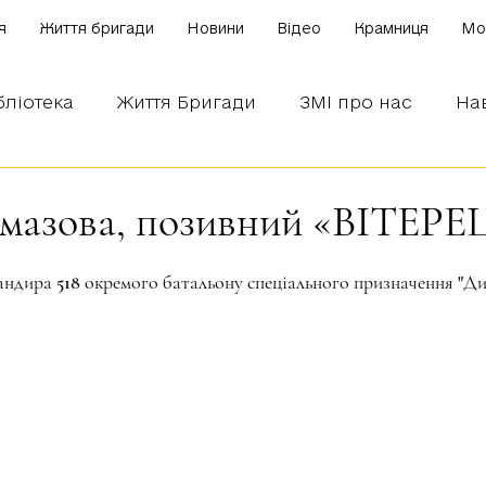
я
Життя бригади
Новини
Відео
Крамниця
Mo
бліотека
Життя Бригади
ЗМІ про нас
На
 наших бійців
Боронимо Україну!
Знаємо і
лмазова, позивний «ВІТЕРЕ
зірок.
андира 518 окремого батальону спеціального призначення "Ди