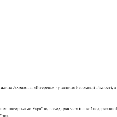
алина Алмазова, «Вітерець» - учасниця Революції Гідності, з
и нагородами України, володарка української недержавноі
̈ни».