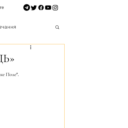
re
вчання
 нищимо!
ЦЬ»
ке Поле".