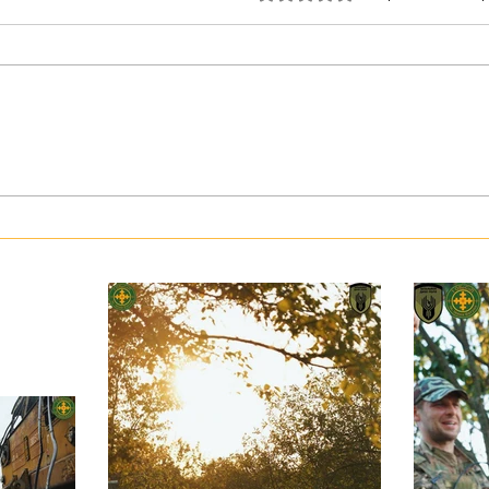
З тур
Герої серед нас: медик Хітмен