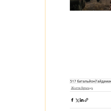
517 батальйон
Гайдама
Життя Бригади