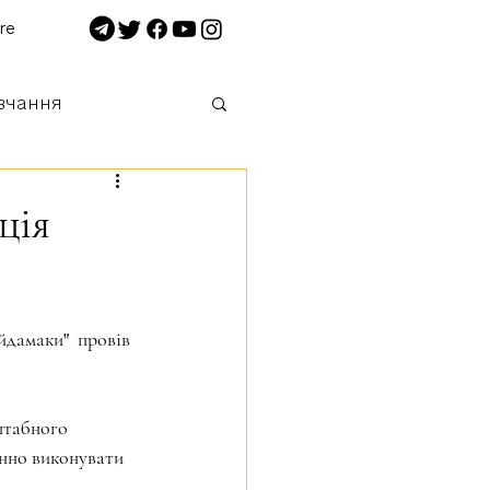
re
вчання
 нищимо!
ція
йдамаки"  провів 
штабного 
инно виконувати 