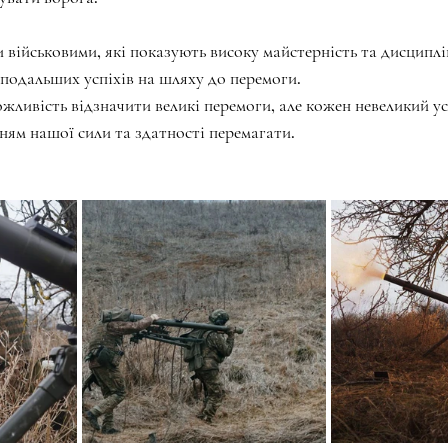
ійськовими, які показують високу майстерність та дисциплі
 подальших успіхів на шляху до перемоги.
жливість відзначити великі перемоги, але кожен невеликий ус
нням нашої сили та здатності перемагати.