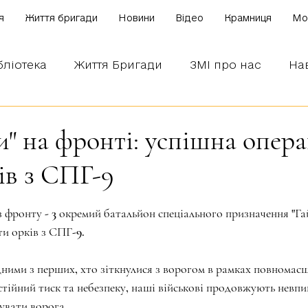
я
Життя бригади
Новини
Відео
Крамниця
Mo
бліотека
Життя Бригади
ЗМІ про нас
На
 наших бійців
Боронимо Україну!
Знаємо і
и" на фронті: успішна опера
ів з СПГ-9
зірок.
 фронту - 3 окремий батальйон спеціального призначення "Га
и орків з СПГ-9.
ними з перших, хто зіткнулися з ворогом в рамках повномас
тійний тиск та небезпеку, наші військові продовжують невп
увати ворога.