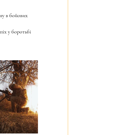
ну в бойових 
піх у боротьбі 