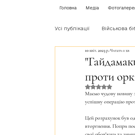
Головна
Медіа
Фотогалере
Усі публікації
Військова бі
10 квіт. 2023 р.
Читати 1 хв
Щоденник бійця
Блог
"Гайдамак
проти орк
Братство Богуна
Оцінка: NaN з 5 
Маємо чудову новину з
успішну операцію прот
Цей розрахунок був од
вторгнення. Попри пос
свої обов'язки та знищ