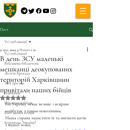
Пост
Усі публікації
9 груд. 2022 р.
Читати 1 хв
Усі публікації
В день ЗСУ маленькі
Військова бібліотека
мешканці деокупованих
Життя Бригади
територій Харківщини
ЗМІ про нас
привітали наших бійців
Навчання
Оцінка: NaN з 5 зірок.
Щоденник бійця
На Україну чекає велике і яскраве 
майбутнє з таким поколінням.
Блог наших бійців
Наша справа захистити їх та вигнати катів 
Боронимо Україну!
з нашої землі.