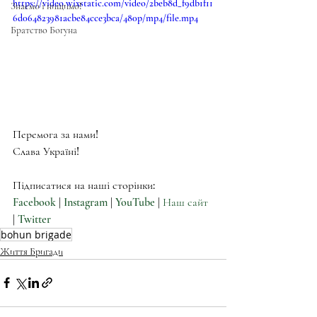
https://video.wixstatic.com/video/2beb8d_f9db1f11
Знаємо і нищимо!
6d064823981acbe84cce3bca/480p/mp4/file.mp4
Братство Богуна
Перемога за нами!
Слава Україні!
Підписатися на наші сторінки:
Facebook 
| 
Instagram 
| 
YouTube
 | 
Наш сайт
| 
Twitter
bohun brigade
Життя Бригади