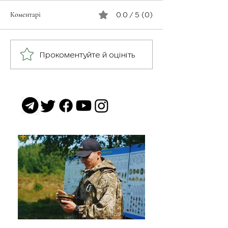
Коментарі
0.0 / 5 (0)
З турботою про св
Герої серед нас: медик
Прокоментуйте й оцініть
Хітмен