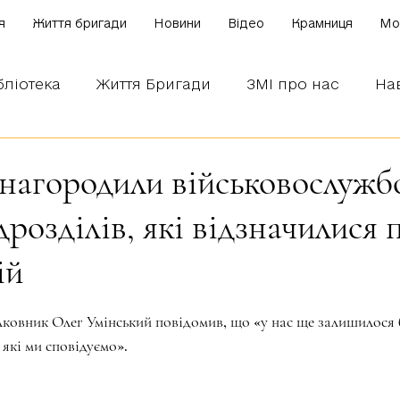
я
Життя бригади
Новини
Відео
Крамниця
Mo
бліотека
Життя Бригади
ЗМІ про нас
На
 наших бійців
Боронимо Україну!
Знаємо і
 нагородили військовослужб
дрозділів, які відзначилися п
ій
зірок.
овник Олег Умінський повідомив, що «у нас ще залишилося 
 які ми сповідуємо». 