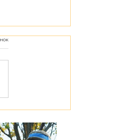
інок
ботою про своїх