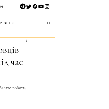
re
вчання
 нищимо!
овців
ід час
багато роботи, 