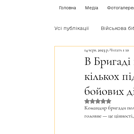
Головна
Медіа
Фотогалере
Усі публікації
Військова бі
14 черв. 2023 р.
Читати 1 хв
Щоденник бійця
Блог
В Бригаді
кількох пі
Братство Богуна
бойових д
Оцінка: NaN з 5 
Командир бригади полк
головне — це цінності,