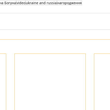
на Богуна
video
ukraine and russia
нагородження