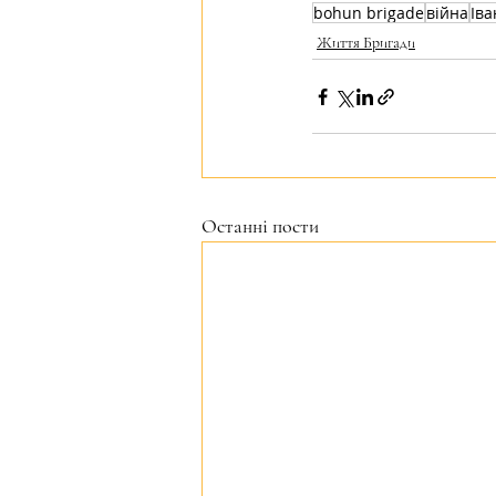
bohun brigade
війна
Іва
Життя Бригади
Останні пости