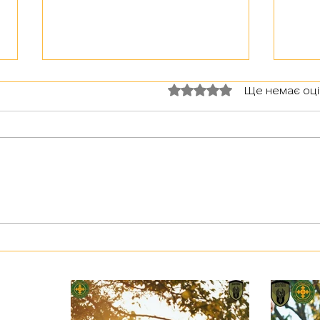
Оцінка: 0 з 5 зірок.
Ще немає оц
З тур
Герої серед нас: медик Хітмен