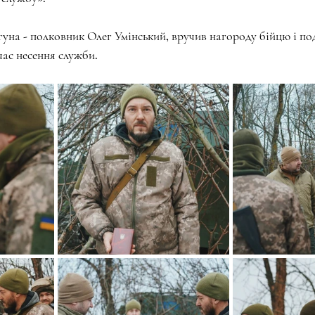
на - полковник Олег Умінський, вручив нагороду бійцю і под
 час несення служби.