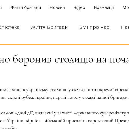
я
Життя бригади
Новини
Відео
Крамниця
Mo
бліотека
Життя Бригади
ЗМІ про нас
На
 наших бійців
Боронимо Україну!
Знаємо і
чно боронив столицю на поч
зірок.
но захищав українську столицю у складі 10-ої окремої гірськ
ив східні рубежі країни, наразі воює у складі нашої бригади.
 самовіддані дії, виявлені у захисті державного суверенітету т
ості України, вірність військовій присязі нагороджений Прези
 службу». 