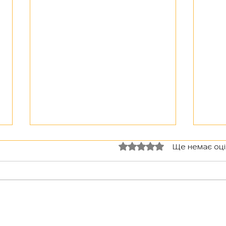
Оцінка: 0 з 5 зірок.
Ще немає оц
З тур
Герої серед нас: медик Хітмен