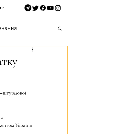
re
вчання
 нищимо!
атку
о-штурмової 
а 
дентом України 