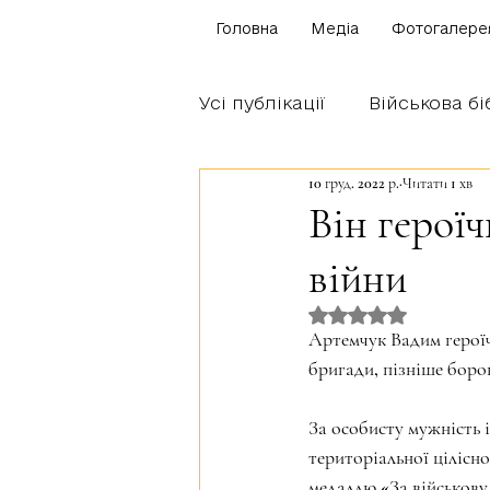
Головна
Медіа
Фотогалере
Усі публікації
Військова бі
10 груд. 2022 р.
Читати 1 хв
Щоденник бійця
Блог
Він герої
війни
Братство Богуна
Оцінка: NaN з 5 
Артемчук Вадим героїч
бригади, пізніше борон
За особисту мужність і
територіальної цілісн
медаллю «За військову