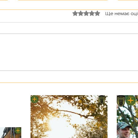
Оцінка: 0 з 5 зірок.
Ще немає оц
З тур
Герої серед нас: медик Хітмен