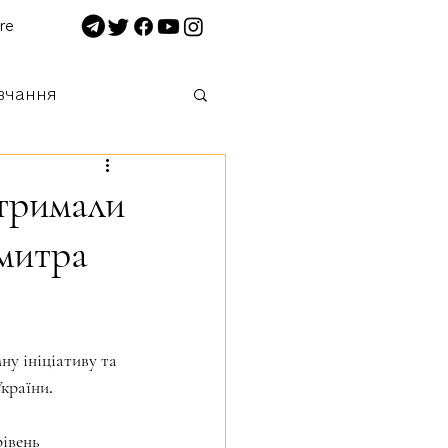
re
вчання
 нищимо!
отримали
Дмитра
у ініціативу та 
країни.
івень 