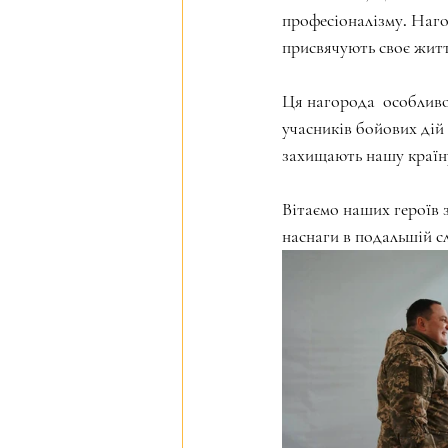
професіоналізму. Наго
присвячують своє житт
Ця нагорода  особливо
учасників бойових дій 
захищають нашу країну
Вітаємо наших героїв 
наснаги в подальшій с