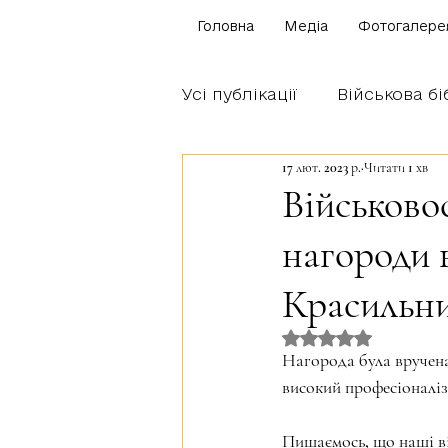
Головна
Медіа
Фотогалере
Усі публікації
Військова бі
17 лют. 2023 р.
Читати 1 хв
Щоденник бійця
Блог
Військово
нагороди 
Братство Богуна
Красильн
Оцінка: NaN з 5 
Нагорода була вручена
високий професіоналіз
Пишаємось, що наші ві