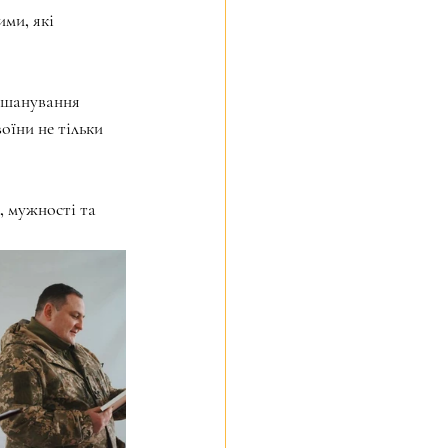
ми, які 
вшанування 
оїни не тільки 
, мужності та 