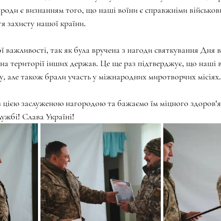
роди є визнанням того, що наші воїни є справжніми військови
я захисту нашої країни.
ї важливості, так як була вручена з нагоди святкування Дня 
на території інших держав. Це ще раз підтверджує, що наші в
, але також брали участь у міжнародних миротворчих місіях.
з цією заслуженою нагородою та бажаємо їм міцного здоров'я
лужбі! Слава Україні!