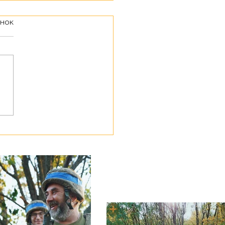
інок
ботою про своїх