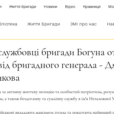
я
Життя бригади
Новини
Відео
Крамниця
Mo
бліотека
Життя Бригади
ЗМІ про нас
На
 наших бійців
Боронимо Україну!
Знаємо і
службовці бригади Богуна 
від бригадного генерала - 
икова
зірок.
 за активну життєву позицію та особистий патріотизм, розумн
м, а також бездоганну та сумлінну службу в ім'я Незалежної У
йськові вкладають максимум зусиль та показують найвищий р