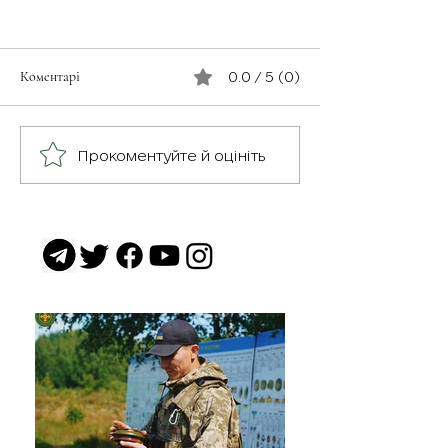
Коментарі
0.0 / 5 (0)
З турботою про св
Герої серед нас: медик
Прокоментуйте й оцініть
Хітмен