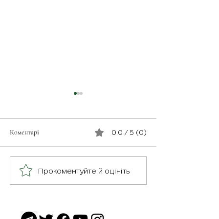
Коментарі
0.0 / 5 (0)
Незабутнє відчут
Військовослужбовець з
Прокоментуйте й оцініть
псевдо «Чех» з батальйону
«Скеля»