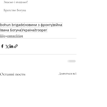
Знаємо і нищимо!
Братство Богуна
bohun brigade
новини з фронту
війна
Івана Богуна
Україна
trooper
Щоденник бійця
Останні пости
Дивитися всі