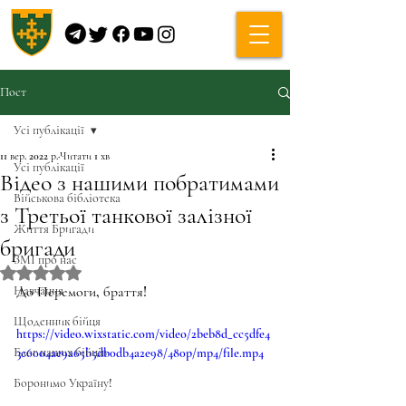
Пост
Усі публікації
11 вер. 2022 р.
Читати 1 хв
Усі публікації
Відео з нашими побратимами
Військова бібліотека
з Третьої танкової залізної
Життя Бригади
бригади
ЗМІ про нас
Оцінка: NaN з 5 зірок.
Навчання
До Перемоги, браття!
Щоденник бійця
https://video.wixstatic.com/video/2beb8d_cc5dfe4
Блог наших бійців
3c6004ae9a65b5db0db4a2e98/480p/mp4/file.mp4
Боронимо Україну!