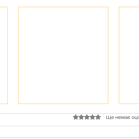
Оцінка: 0 з 5 зірок.
Ще немає оц