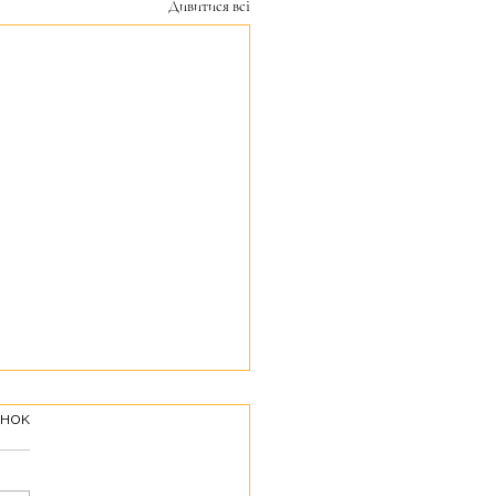
Дивитися всі
інок