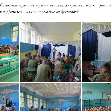
абезпечили чудовий  музичний захід, дякуємо всім хто прийшо
ін відбувався - далі у невеличкому фотозвіті!