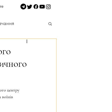
re
вчання
 нищимо!
ого
дичного
ого центру 
 воїнів 