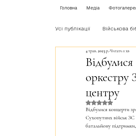
Головна
Медіа
Фотогалере
Усі публікації
Військова бі
4 трав. 2023 р.
Читати 1 хв
Щоденник бійця
Блог
Відбулися
оркестру 
Братство Богуна
центру
Оцінка: NaN з 5 
Відбулися концерти зр
Сухопутних військ ЗС 
батальйону підтримки