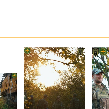
З тур
Герої серед нас: медик Хітмен