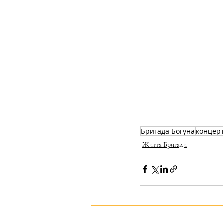
Бригада Богуна
концер
Життя Бригади