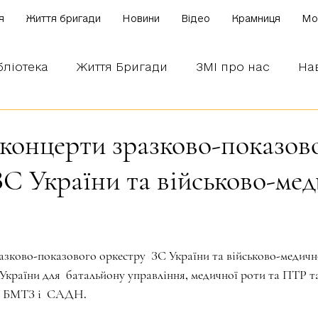
я
Життя бригади
Новини
Відео
Крамниця
Mo
бліотека
Життя Бригади
ЗМІ про нас
На
 наших бійців
Боронимо Україну!
Знаємо і
 концерти зразково-показов
ЗС України та військово-ме
зірок.
азково-показового оркестру  ЗС України та військово-медичн
України для  батальйону управління, медичної роти та ПТР та
, БМТЗ і  САДН.