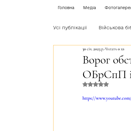
Головна
Медіа
Фотогалере
Усі публікації
Військова бі
30 січ. 2023 р.
Читати 0 хв
Щоденник бійця
Блог
Ворог обст
ОБрСпП ім
Братство Богуна
Оцінка: NaN з 5 
https://www.youtube.co