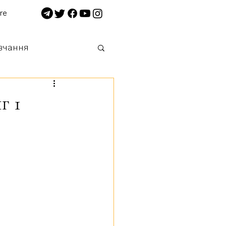
re
вчання
 нищимо!
г 1
3