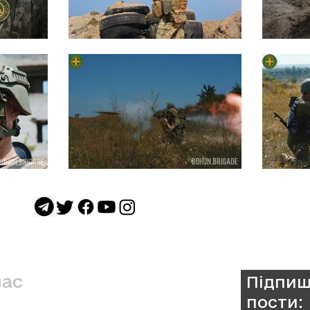
нас
Підпиш
пости:
а Окрема Бригада ТрО ім. Івана