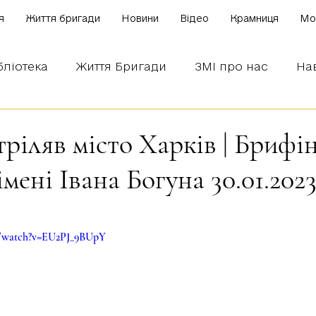
я
Життя бригади
Новини
Відео
Крамниця
Mo
бліотека
Життя Бригади
ЗМІ про нас
На
 наших бійців
Боронимо Україну!
Знаємо і
ріляв місто Харків | Брифін
ені Івана Богуна 30.01.202
зірок.
m/watch?v=EU2PJ_9BUpY