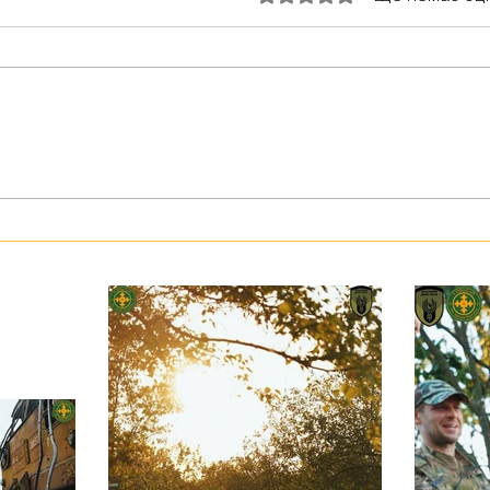
З тур
Герої серед нас: медик Хітмен