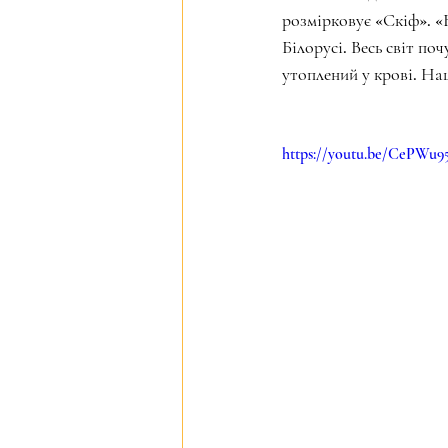
розмірковує «Скіф». «
Білорусі. Весь світ поч
утоплений у крові. На
https://youtu.be/CePWu