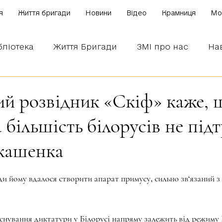
я
Життя бригади
Новини
Відео
Крамниця
Mo
бліотека
Життя Бригади
ЗМІ про нас
На
 наших бійців
Боронимо Україну!
Знаємо і
ий розвідник «Скіф» каже, 
 більшість білорусів не під
кашенка
зірок.
ди йому вдалося створити апарат примусу, сильно зв‘язаний з
нування диктатури у Білорусі напряму залежить від режиму 