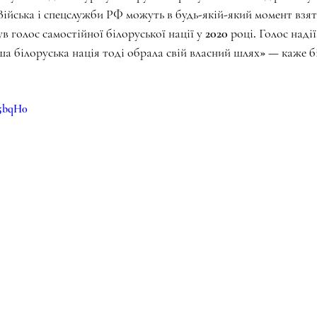
Війська і спецслужби РФ можуть в будь-якій-який момент взят
ув голос самостійної білоруської нації у 2020 році. Голос надії
ша білоруська нація тоді обрала свій власний шлях» — каже бі
95bqH0