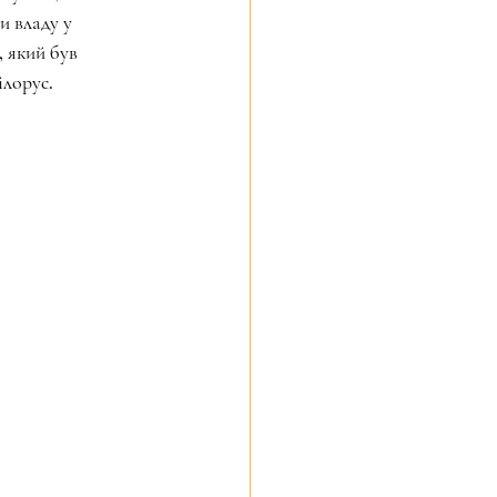
и владу у 
, який був 
лорус. 