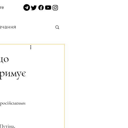
re
вчання
 нищимо!
що
тримує
 російськими 
Путіна, 