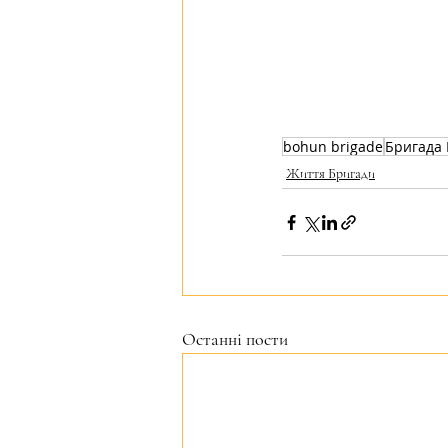
bohun brigade
Бригада 
Життя Бригади
Останні пости