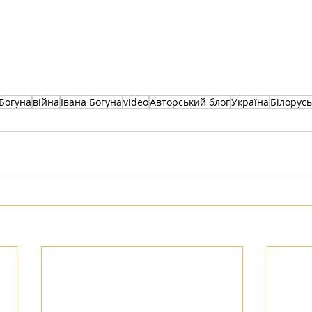
Богуна
війна
Івана Богуна
video
Авторський блог
Україна
Білорусь