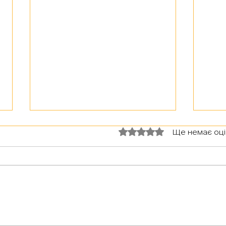
Оцінка: 0 з 5 зірок.
Ще немає оц
З тур
Герої серед нас: медик Хітмен