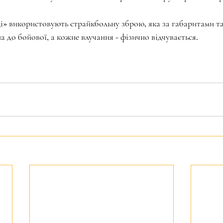
і» використовують страйкбольну зброю, яка за габаритами та 
 до бойової, а кожне влучання - фізично відчувається.