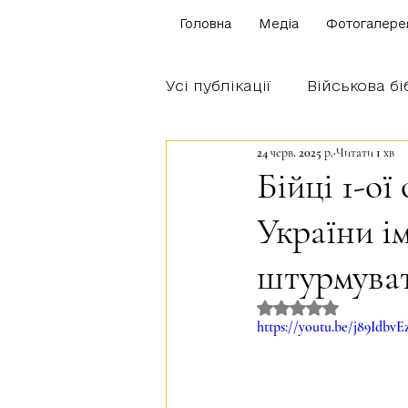
Головна
Медіа
Фотогалере
Усі публікації
Військова бі
24 черв. 2025 р.
Читати 1 хв
Щоденник бійця
Блог
Бійці 1-о
України і
Братство Богуна
штурмуват
Оцінка: NaN з 5 
https://youtu.be/j89Idbv