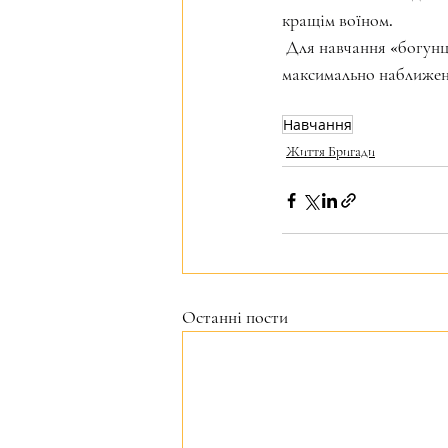
кращім воїном.
 Для навчання «богунц
максимально наближена
Навчання
Життя Бригади
Останні пости