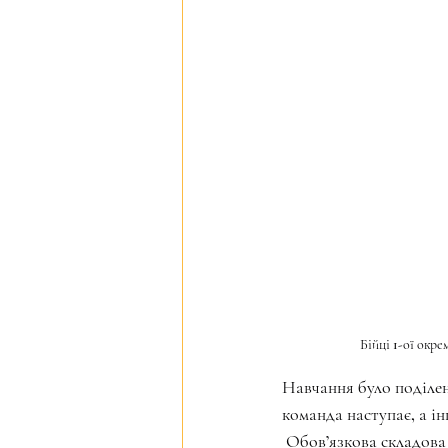
 Бійці 1-ої окр
Навчання було поділено
команда наступає, а ін
 Обов’язкова складова