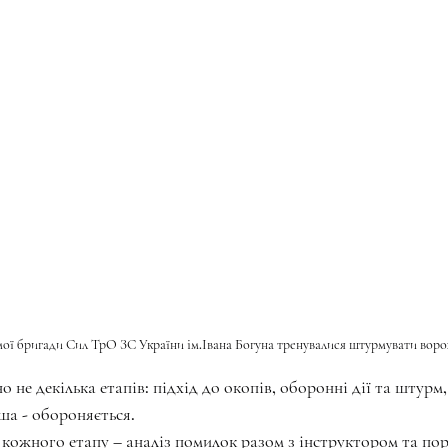
емої бригади Сил ТрО ЗС України ім.Івана Богуна тренувалися штурмувати воро
 не декілька етапів: підхід до окопів, оборонні дії та штурм,
ша - обороняється.
 кожного етапу – аналіз помилок разом з інструктором та пор