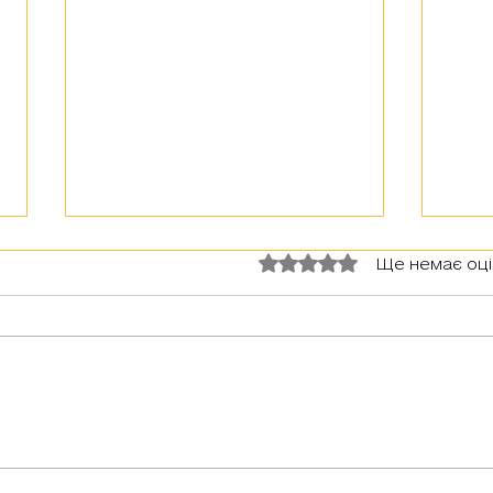
Оцінка: 0 з 5 зірок.
Ще немає оц
З тур
Герої серед нас: медик Хітмен