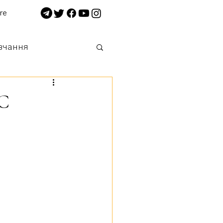
re
вчання
 нищимо!
ЗС