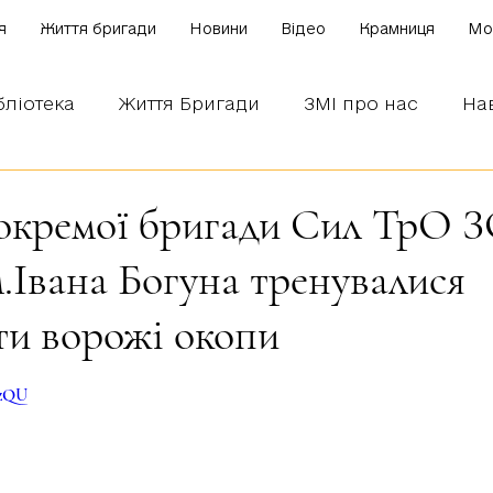
я
Життя бригади
Новини
Відео
Крамниця
Mo
бліотека
Життя Бригади
ЗМІ про нас
На
 наших бійців
Боронимо Україну!
Знаємо і
ї окремої бригади Сил ТрО 
м.Івана Богуна тренувалися
и ворожі окопи
зірок.
EzQU