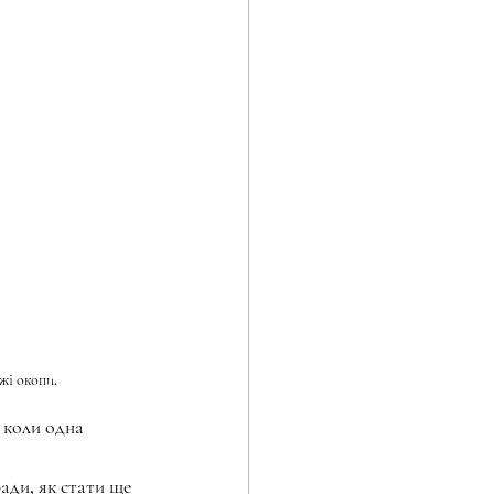
жі окопи.
 коли одна 
ади, як стати ще 