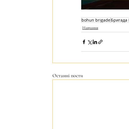
bohun brigade
Бригада 
Навчання
Останні пости