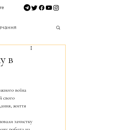
re
вчання
 нищимо!
у в
ожного воїна 
й свого 
дання, життя 
ювали зачистку 
йову робота на 