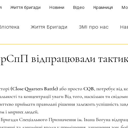
я
Життя бригади
Новини
Відео
Крамниця
Mo
бліотека
Життя Бригади
ЗМІ про нас
На
 наших бійців
Боронимо Україну!
Знаємо і
БрСпП відпрацювали тактик
зірок.
торі (Close Quarters Battle) або просто CQB, потребує від к
льності та концентрації уваги Від того, наскільки ти свідоми
иттєво приймати правильні рішення залежить успішність зав
ом і мирних людей.
Бригади Спеціального Призначення ім. Івана Богуна відпрац
тактичні та динамічні входи у приміщення, зачищення зон, бо