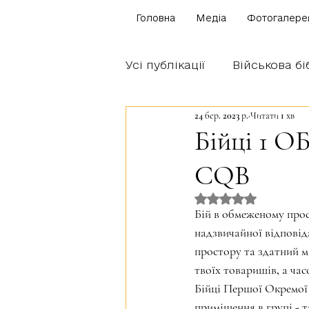
Головна
Медіа
Фотогалере
Усі публікації
Військова бі
24 бер. 2023 р.
Читати 1 хв
Щоденник бійця
Блог
Бійці 1 О
CQB
Братство Богуна
Оцінка: NaN з 5 
Бій в обмеженому прос
надзвичайної відповіда
простору та здатний м
твоїх товаришів, а час
Бійці Першої Окремої 
приміщення в групі - 