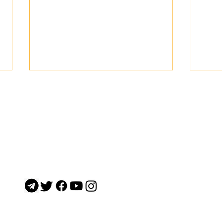
Вишк
Воїни 1 обр Сил ТрО ЗС України
ім. Івана Богуна вправлялися у
стрільбі з дробовиків по
тарілках