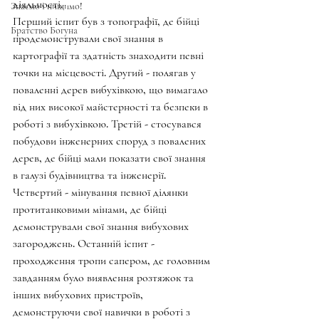
діяльності. 
Знаємо і нищимо!
Перший іспит був з топографії, де бійці 
Братство Богуна
продемонстрували свої знання в 
картографії та здатність знаходити певні 
точки на місцевості. Другий - полягав у 
поваленні дерев вибухівкою, що вимагало 
від них високої майстерності та безпеки в 
роботі з вибухівкою. Третій - стосувався 
побудови інженерних споруд з повалених 
дерев, де бійці мали показати свої знання 
в галузі будівництва та інженерії. 
Четвертий - мінування певної ділянки 
протитанковими мінами, де бійці 
демонстрували свої знання вибухових 
загороджень. Останній іспит - 
проходження тропи сапером, де головним 
завданням було виявлення розтяжок та 
інших вибухових пристроїв, 
демонструючи свої навички в роботі з 