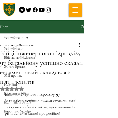
Пост
Усі публікації
12 трав. 2023 р.
Читати 1 хв
Усі публікації
Бійці інженерного підрозділу
Військова бібліотека
97 батальйону успішно склали
Життя Бригади
екзамен, який складався з
ЗМІ про нас
п'яти іспитів
Навчання
Оцінка: NaN з 5 зірок.
Щоденник бійця
Бійці інженерного підрозділу 97 
батальйону успішно склали екзамен, який 
Блог наших бійців
складався з п'яти іспитів, що охоплювали 
Боронимо Україну!
різні аспекти їхньої професійної 