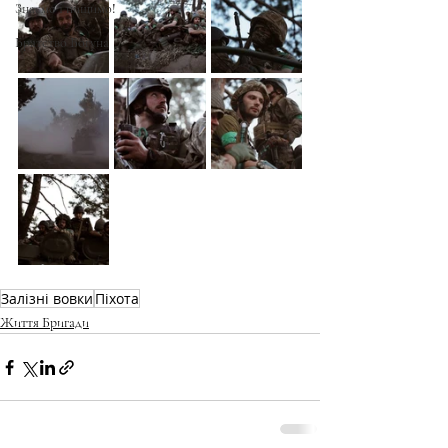
Знаємо і нищимо!
Братство Богуна
Залізні вовки
Піхота
Життя Бригади