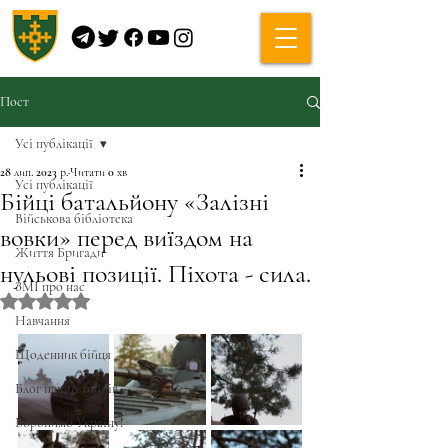
Пост
Усі публікації
28 лип. 2023 р.
Читати 0 хв
Усі публікації
Бійці батальйону «Залізні
Військова бібліотека
вовки» перед виїздом на
Життя Бригади
нульові позиції. Піхота - сила.
ЗМІ про нас
Оцінка: NaN з 5 зірок.
Навчання
Щоденник бійця
Блог наших бійців
Боронимо Україну!