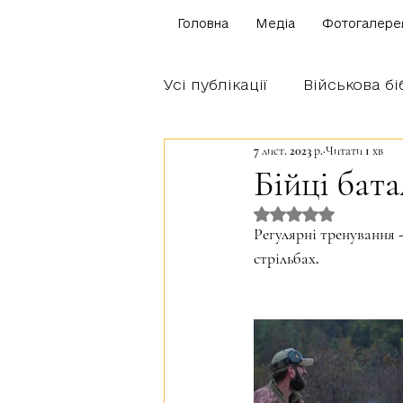
Головна
Медіа
Фотогалере
Усі публікації
Військова бі
7 лист. 2023 р.
Читати 1 хв
Щоденник бійця
Блог
Бійці бат
Оцінка: NaN з 5 
Братство Богуна
Регулярні тренування -
стрільбах.