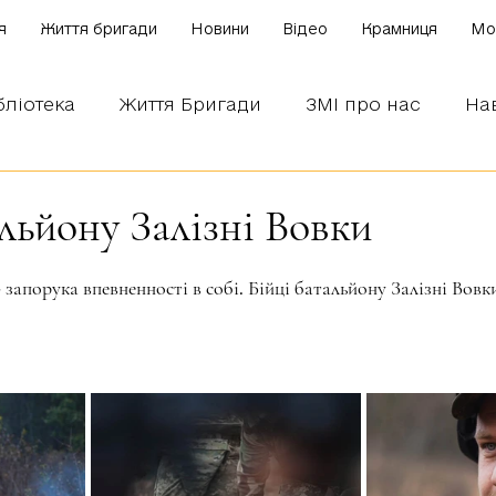
я
Життя бригади
Новини
Відео
Крамниця
Mo
бліотека
Життя Бригади
ЗМІ про нас
На
 наших бійців
Боронимо Україну!
Знаємо і
альйону Залізні Вовки
зірок.
 запорука впевненності в собі. Бійці батальйону Залізні Вовк