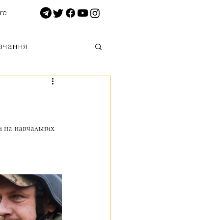
re
вчання
 нищимо!
и на навчальних 