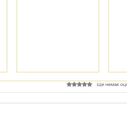
Герої серед нас: Сфінкс
"Хто 
Оцінка: 0 з 5 зірок.
Ще немає оц
"Ганд
Цікаве інтерв’ю з добровольцем з
Бельгії, який за покликом серця
воює за Україну в 1 обр ТрО ім.
Івана Богуна💪 ▶️ Позивний Сфінкс
▶️...