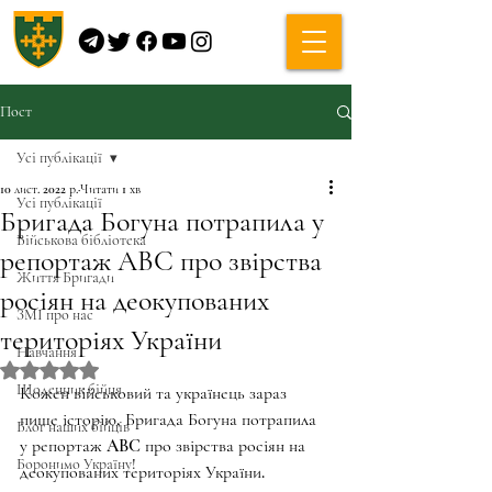
Пост
Усі публікації
10 лист. 2022 р.
Читати 1 хв
Усі публікації
Бригада Богуна потрапила у
Військова бібліотека
репортаж ABC про звірства
Життя Бригади
росіян на деокупованих
ЗМІ про нас
територіях України
Навчання
Оцінка: NaN з 5 зірок.
Щоденник бійця
Кожен військовий та українець зараз 
пише історію, Бригада Богуна потрапила 
Блог наших бійців
у репортаж ABC про звірства росіян на 
Боронимо Україну!
деокупованих територіях України.