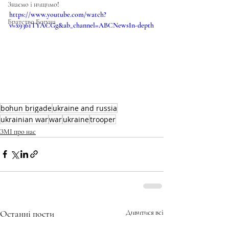
Знаємо і нищимо!
https://www.youtube.com/watch?
Братство Богуна
v=x9361TYACGg&ab_channel=ABCNewsIn-depth
bohun brigade
ukraine and russia
ukrainian war
war
ukraine
trooper
ЗМІ про нас
Останні пости
Дивитися всі