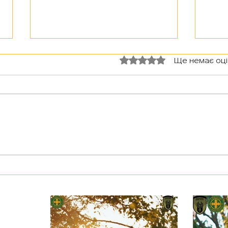
Оцінка: 0 з 5 зірок.
Ще немає оц
З тур
Герої серед нас: медик Хітмен