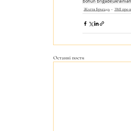
bohun brigade
ukrainia
Життя Бригади
ЗМІ про 
Останні пости