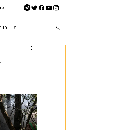
re
вчання
 нищимо!
а