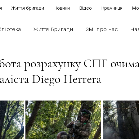
я
Життя бригади
Новини
Відео
Крамниця
Mo
бліотека
Життя Бригади
ЗМІ про нас
На
 наших бійців
Боронимо Україну!
Знаємо і
бота розрахунку СПГ очим
ліста Diego Herrera
зірок.