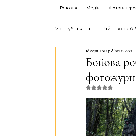
Головна
Медіа
Фотогалере
Усі публікації
Військова бі
18 серп. 2023 р.
Читати 0 хв
Щоденник бійця
Блог
Бойова ро
фотожурна
Братство Богуна
Оцінка: NaN з 5 