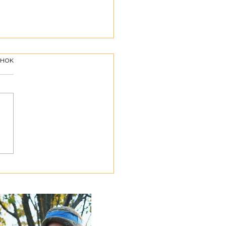
інок
ботою про своїх