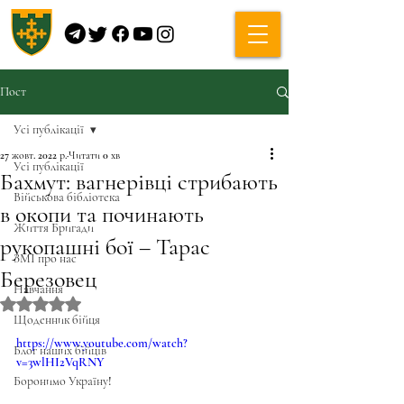
Пост
Усі публікації
27 жовт. 2022 р.
Читати 0 хв
Усі публікації
Бахмут: вагнерівці стрибають
Військова бібліотека
в окопи та починають
Життя Бригади
рукопашні бої – Тарас
ЗМІ про нас
Березовец
Навчання
Оцінка: NaN з 5 зірок.
Щоденник бійця
https://www.youtube.com/watch?
Блог наших бійців
v=3wlHI2VqRNY
Боронимо Україну!