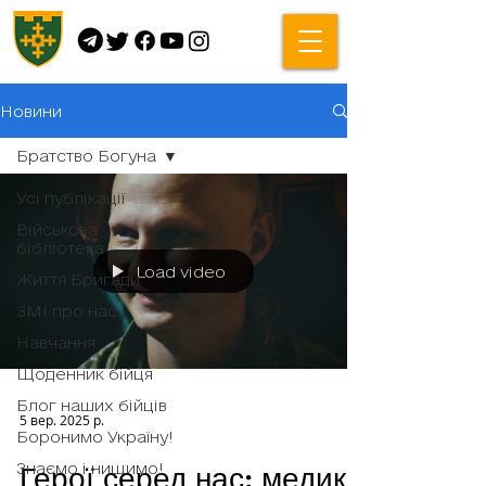
Новини
Братство Богуна
Усі публікації
Військова
бібліотека
Load video
Життя Бригади
ЗМІ про нас
Навчання
Щоденник бійця
Блог наших бійців
5 вер. 2025 р.
Боронимо Україну!
Знаємо і нищимо!
Герої серед нас: медик