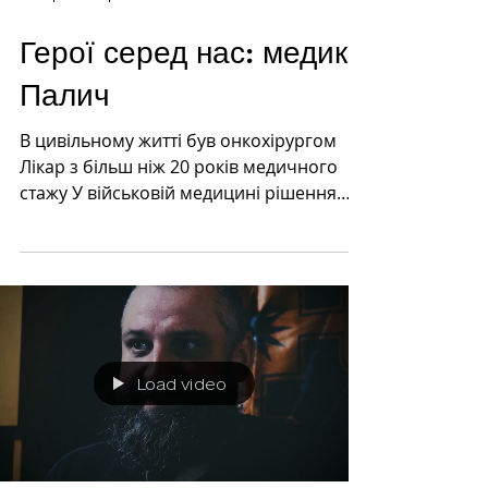
Герої серед нас: медик
Палич
В цивільному житті був онкохірургом
Лікар з більш ніж 20 років медичного
стажу У військовій медицині рішення
приймаються миттєво Зараз в...
Load video