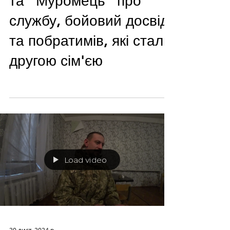
та "Муромець" про
службу, бойовий досвід
та побратимів, які стали
другою сім'єю
Load video