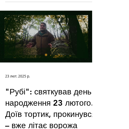
23 лют. 2025 р.
"Рубі": святкував день
народження 23 лютого.
Доїв тортик, прокинувся
– вже літає ворожа