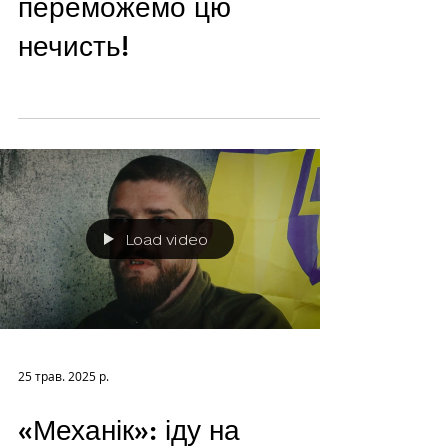
переможемо цю
нечисть!
Load video
25 трав. 2025 р.
«Механік»: іду на