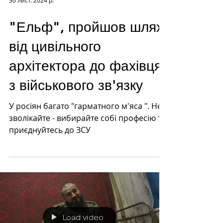
30 лист. 2024 р.
"Ельф", пройшов шлях
від цивільного
архітектора до фахівця
з військового зв'язку
У росіян багато "гарматного м'яса ". Не
зволікайте - вибирайте собі професію та
приєднуйтесь до ЗСУ
Load video